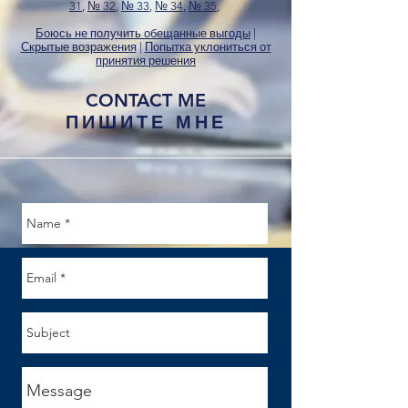
31
,
№ 32
,
№ 33
,
№ 34
,
№ 35
,
Боюсь не получить обещанные выгоды
|
Скрытые возражения
| ​
Попытка уклониться от
принятия решения
CONTACT ME
ПИШИТЕ МНЕ