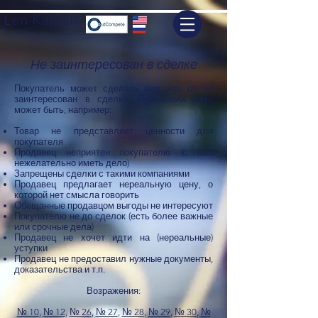
Len Kaplan
Не заинтересован в сделке
Покупатель может сделать вид, что он не
заинтересован в сделке. Причинами тому
может быть, например:
Товар не представляет ценности для
покупателя
Продавец неприятен покупателю (с ним
нежелательно иметь дело)
Запрещены сделки с такими компаниями
Продавец предлагает нереальную цену, о
которой нет смысла говорить
Обещанные продавцом выгоды не интересуют
Покупателю не до сделок (есть более важные
или срочные дела)
Продавец не хочет идти на (нереальные)
уступки
Продавец не предоставил нужные документы,
доказательства и т.п.
Возражения:
№ 10
,
№ 12
,
№ 26
,
№ 27
,
№ 28
,
№ 29
,
№ 30
,
№