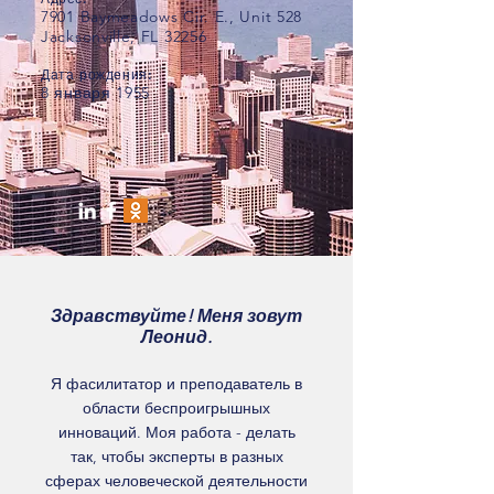
7901 Baymeadows Cir. E., Unit 528
Jacksonville, FL 32256
Дата рождения:
8 января 1955
Здравствуйте! Меня зовут
Леонид.
Я фасилитатор и преподаватель в
области беспроигрышных
инноваций. Моя работа - делать
так, чтобы эксперты в разных
сферах человеческой деятельности