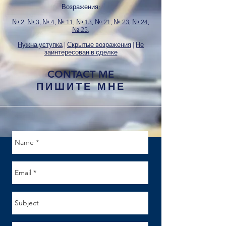
Возражения:
№ 2
,
№ 3
,
№ 4
,
№ 11
,
№ 13
,
№ 21
,
№ 23
,
№ 24
,
№ 25
,
Нужна уступка
|
Скрытые возражения
|
Не
заинтересован в сделке
CONTACT ME
ПИШИТЕ МНЕ