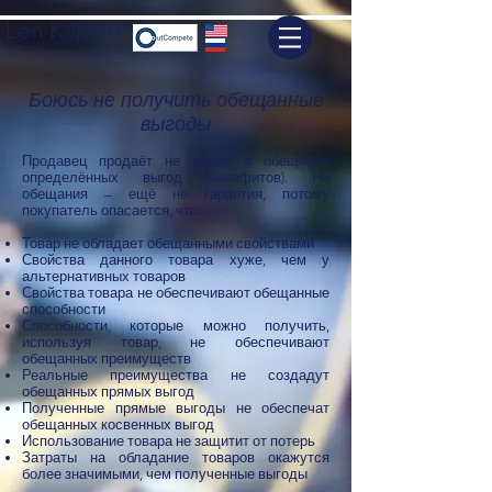
Len Kaplan
Боюсь не получить обещанные
выгоды
Продавец продаёт не товар, а обещания
определённых выгод (бенефитов). Но
обещания – ещё не гарантия, потому
покупатель опасается, что:
Товар не обладает обещанными свойствами
Свойства данного товара хуже, чем у
альтернативных товаров
Свойства товара не обеспечивают обещанные
способности
Способности, которые можно получить,
используя товар, не обеспечивают
обещанных преимуществ
Реальные преимущества не создадут
обещанных прямых выгод
Полученные прямые выгоды не обеспечат
обещанных косвенных выгод
Использование товара не защитит от потерь
Затраты на обладание товаров окажутся
более значимыми, чем полученные выгоды