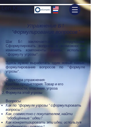
Len Kaplan
Упражнение Б1
"Формулирование вопросов"
Шаг Б1 заключается в следующем:
Сформулировать вопросы о возможностях
изменить компоненты угрозы, используя
"формулу угрозы".
Здесь нужно выработать один новый навык:
формулирование вопросов по "формуле
угрозы".
Структура упражнения:
Краткая предыстория: Товар и его
особенности, опасение, угроза
Формула этой угрозы
Вопросы:​
Как по "формуле угрозы" сформулировать
вопросы?
Как, совместно с покупателем, найти
"обобщённые" идеи?
Как конкретизировать эти идеи, используя
особенности товара?