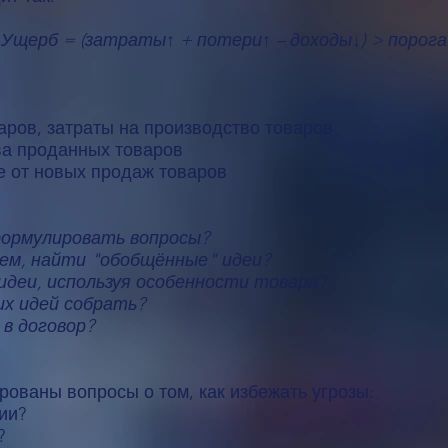
Ущерб = (затраты↑ + потери↑ – доходы↓) > порога
аров, затраты на производство товаров
ва проданных товаров
е от новых продаж товаров
формулировать вопросы?
лем, найти "обобщённые" идеи?
идеи, используя особенности товара?
их идей собрать?
в договор?
ваны вопросы о том, как избежать угрозы:
ии?
?