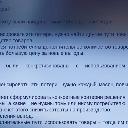
?
дов?
угрозу были найдены такие "обобщённые" идеи:
нсировать эти потери, нужно найти другие пути пов
ство товаров.
ся потребителям дополнительное количество товаро
ть большую цену за новые выгоды.
 были конкретизированы с использованием о
пенсировать эти потери, нужно каждый месяц повы
ляет сформулировать конкретные критерии решения.​
ы, а какие – не нужны тому или иному потребителю, 
а счёт этого снизить затраты на производство.
ления выгод.​
олнительные пути использовать товары – тогда им 