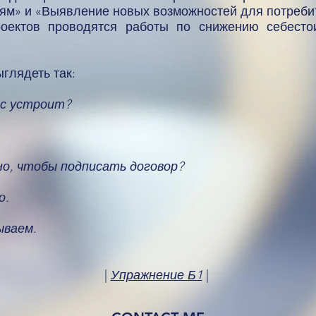
иям» и «Выявление новых возможностей для потреби
оектов проводятся работы по снижению себест
глядеть так:
ас устроит?
о, чтобы подписать договор?
о.
ываем.
|
Упражнение Б1
|