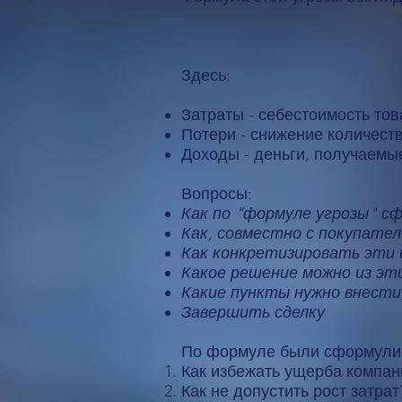
Здесь:
Затраты - себестоимость тов
Потери - снижение количест
Доходы - деньги, получаемы
Вопросы:​
Как по "формуле угрозы" с
Как, совместно с покупате
Как конкретизировать эти 
Какое решение можно из эт
Какие пункты нужно внести 
Завершить сделку
По формуле были сформулиро
Как избежать ущерба компан
Как не допустить рост затрат