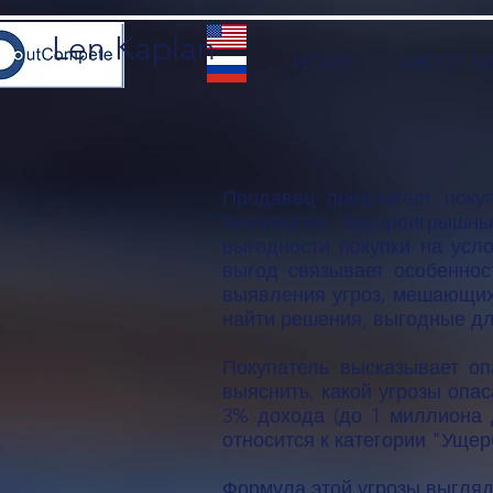
Len Kaplan
HOME
ABOUT M
Продавец предлагает поку
технологии беспроигрышн
выгодности покупки на усл
выгод связывает особеннос
выявления угроз, мешающих 
найти решения, выгодные дл
Покупатель высказывает оп
выяснить, какой угрозы опас
3% дохода (до 1 миллиона 
относится к категории "Ущер
Формула этой угрозы выгляд