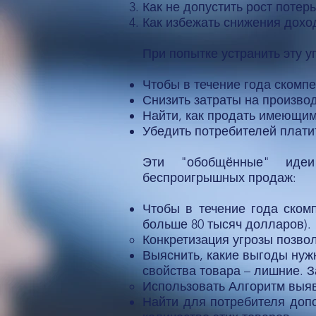
Как не допустить рост потерь
Как избежать снижения дохо
При попытке устранить эту 
Чтобы в течение года скомпе
Снизить затраты на производ
Найти, как продать имеющим
Убедить потребителей плати
Эти "обобщённые" идеи
беспроигрышных продаж:
Чтобы в течение года ском
больше 80 тысяч долларов).
Конкретизация угрозы позво
Выяснить, какие выгоды нужн
свойства товара – лишние. З
Использовать Алгоритм выяв
Найти для потребителя доп