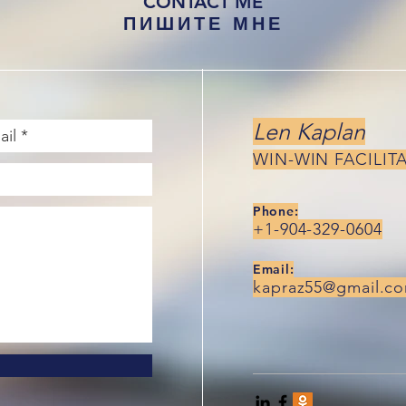
CONTACT ME
ПИШИТЕ МНЕ
Len Kaplan
WIN-WIN FACILIT
Phone:
+1-904-329-0604
Email:
kapraz55@gmail.c