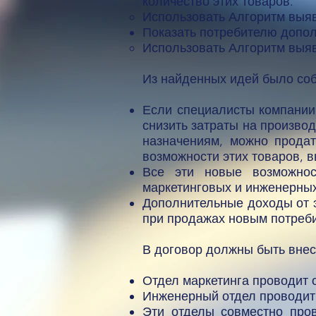
количество этих товаров.
Использовать Алгоритм выяв
Показать потребителю допол
Использовать Алгоритм выяв
Из найденных идей было соб
Если специалисты компании
снизить затраты на произво
назначениям, можно продат
возможности этих товаров, в
Все эти новые возможнос
маркетинговых и инженерных
Дополнительные доходы от э
при продажах новым потреб
В договор должны быть вне
Отдел маркетинга проводит
Инженерный отдел проводит
Эти отделы совместно про