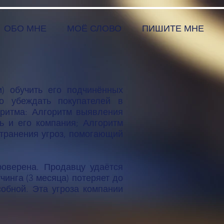
ОБО МНЕ
МОЁ СЛОВО
ПИШИТЕ МНЕ
) обучить его подчинённых
о убеждать покупателей в
оритма: Алгоритм выявления
ь и его компания; Алгоритм
странения угроз, помогающий
роверена. Продавцу удаётся
чинга (3 месяца) потеряет до
обной. Эта угроза компании