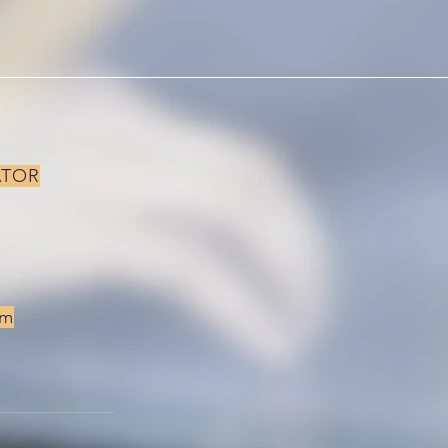
ATOR
om