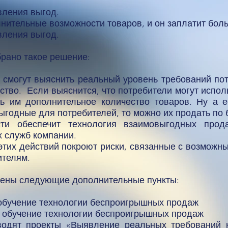
ления выгод​.
нительные возможности товаров, и он заплатит бол
ления выгод.​
рано такое решение:
 смогут выяснить реальный уровень требований пот
дство. Если выяснится, что потребители могут испол
ь им дополнительное количество товаров. Ну а 
ыгодные для потребителей, то можно их продать по 
ти обеспечит технология взаимовыгодных прод
 служб компании.
тих действий покроют риски, связанные с возможн
ителям.
сены следующие дополнительные пункты:
 обучение технологии беспроигрышных продаж
 обучение технологии беспроигрышных продаж
водят проекты «Выявление реальных требований к