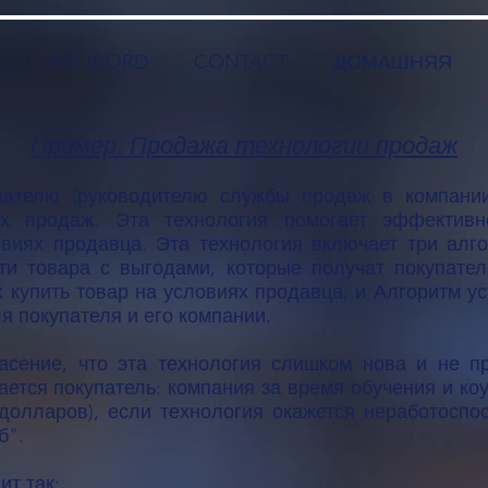
E
MY WORD
CONTACT
ДОМАШНЯЯ
Пример: Продажа технологии продаж
пателю (руководителю службы продаж в компании
ых продаж. Эта технология помогает эффективн
овиях продавца. Эта технология включает три алг
ти товара с выгодами, которые получат покупател
купить товар на условиях продавца; и Алгоритм у
я покупателя и его компании.
асение, что эта технология слишком нова и не п
ается покупатель: компания за время обучения и коу
долларов), если технология окажется неработоспос
б".
ит так: