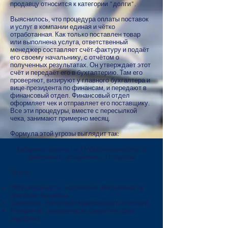
продавцу относится к категории "долги".
Выяснилось, что процедура оплаты поставок
и услуг в компании единая и чётко
отработанная. Как только поставлен товар
или выполнена услуга, ответственный
менеджер составляет счёт-фактуру и подаёт
его своему начальнику, с отчётом о
полученных результатах. Он утверждает этот
счёт и передаёт его в бухгалтерию. Там его
проверяют, визируют у главного бухгалтера и
вице-президента по финансам, и передают в
финансовый отдел. Финансовый отдел
оформляет чек и отправляет его поставщику.
Все эти процедуры, вместе с пересылкой
чека, занимают примерно месяц.
Формула этой угрозы выглядит так:
Задержка оплаты = ∑[ обоснованность↑ х
(задержка↑ - ускорение↓) ] > порога
Здесь:
Обоснованность - насколько обоснована та
или иная задержка
Задержка - насколько задерживается оплата
Ускорение - возможность сократить срок
задержки