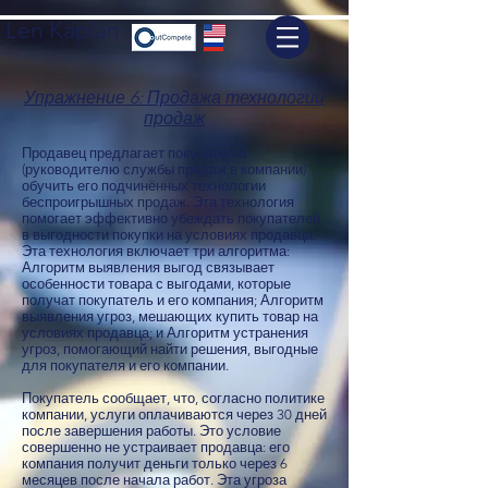
Len Kaplan
Упражнение 6: Продажа технологии
продаж
Продавец предлагает покупателю
(руководителю службы продаж в компании)
обучить его подчинённых технологии
беспроигрышных продаж. Эта технология
помогает эффективно убеждать покупателей
в выгодности покупки на условиях продавца.
Эта технология включает три алгоритма:
Алгоритм выявления выгод связывает
особенности товара с выгодами, которые
получат покупатель и его компания; Алгоритм
выявления угроз, мешающих купить товар на
условиях продавца; и Алгоритм устранения
угроз, помогающий найти решения, выгодные
для покупателя и его компании.
Покупатель сообщает, что, согласно политике
компании, услуги оплачиваются через 30 дней
после завершения работы. Это условие
совершенно не устраивает продавца: его
компания получит деньги только через 6
месяцев после начала работ. Эта угроза