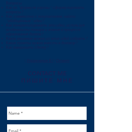
Вопросы:​
Как по "формуле угрозы" сформулировать
вопросы?
Как, совместно с покупателем, найти
"обобщённые" идеи?
Как конкретизировать эти идеи, используя
особенности товара и знание о процессе
образования долгов?
Какое решение можно из этих идей собрать?
Какие пункты нужно внести в договор?
Как завершить сделку?
|
Упражнение Б1
|
Ответ
CONTACT ME
ПИШИТЕ МНЕ