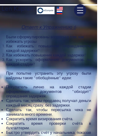
Len Kaplan
Ответ к Упражнению 6
Были сформулированы вопросы о том, как
избежать угрозы:
Как избежать повышения оправданности
каждой задержки?
Как избежать повышения каждой задержки?
Как ускорить оформление документов по
каждой стадии?
При попытке устранить эту угрозу были
найдены такие "обобщённые" идеи:
Покупатель лично на каждой стадии
оформления документов "обходит"
оправдания задержек.
Сделать так, чтобы продавец получал деньги
каждый месяц сразу, без задержки.
Сделать так, чтобы пересылка чека не
занимала много времени.
Сократить время визирования счёта.
Сократить время проверки счёта в
бухгалтерии.
Быстро утвердить счёт у начальника, показав