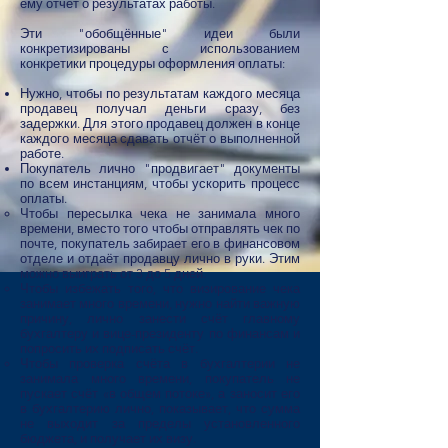
ему отчёт о результатах работы.
Эти "обобщённые" идеи были
конкретизированы с использованием
конкретики процедуры оформления оплаты:
Нужно, чтобы по результатам каждого месяца
продавец получал деньги сразу, без
задержки. Для этого продавец должен в конце
каждого месяца сдавать отчёт о выполненной
работе.
Покупатель лично "продвигает" документы
по всем инстанциям, чтобы ускорить процесс
оплаты.
Чтобы пересылка чека не занимала много
времени, вместо того чтобы отправлять чек по
почте, покупатель забирает его в финансовом
отделе и отдаёт продавцу лично в руки. Этим
можно выиграть от 3 до 5 дней.
Чтобы избежать того, что визирование чека
занимает много времени, нужно найти важную
причину, лично занести счёт главному
бухгалтеру и вице-президенту по финансам и
попросить их подписать счёт.
Чтобы проверка счёта в бухгалтерии не
занимала много времени, покупатель не
пускает счёт «в общем потоке», а заносит его
в бухгалтерию лично, показывает, что сумма
не выходит за пределы установленного
бюджета, и получает их визу.