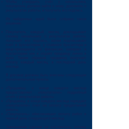
Чтобы утвердить счёт у начальника,
покупатель должен зайти к нему, доложить о
результатах работы, и получить его подпись.
Из найденных идей было собрано такое
решение:
Покупатель каждый месяц докладывает
своему начальнику о результатах работы,
получает его подпись, затем подписывает
счёт в бухгалтерии, у главного бухгалтера и
вице-президента по финансам, забирает в
бухгалтерии чек и отдаёт продавцу лично в
руки. Таким образом, продавец получает
оплату каждый месяц, в последний день
месяца.
В договор должны быть внесены следующие
дополнительные пункты:
«Продавец» в конце каждого месяца
предоставляет «покупателю» подробный
отчёт о результатах работы
«Продавец» в конце каждого месяца передаёт
«покупателю» счёт на оплату проделанной
работы
«Покупатель» обеспечивает оплату работ в
первый день следующего месяца
Завершение сделки не состоялось, потому