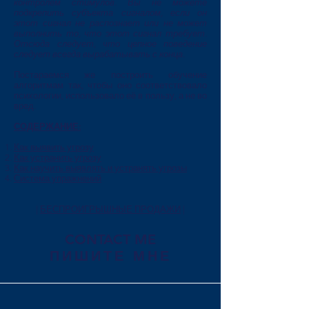
контролем стимулов. Вы не можете
подкрепить субъекта сигналом, если он
этот сигнал не распознает или не может
выполнить то, что этот сигнал требует.
Отсюда следует, что цепное поведение
следует всегда вырабатывать с конца.
Постараемся же построить обучение
алгоритмам так, чтобы оно соответствовало
психологии, использовало её в пользу, а не во
вред.
СОДЕРЖАНИЕ:
Как выявить угрозу
Как устранить угрозу
Как научить выявлять и устранять угрозы
Система упражнений
|
БЕСПРОИГРЫШНЫЕ ПРОДАЖИ
|
CONTACT ME
ПИШИТЕ МНЕ