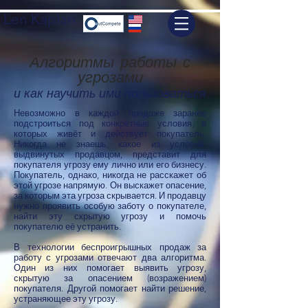
Len Kaplan
Алгоритмы работы с
угрозами
и как научить ими пользоваться
Невозможно в каждой продаже заранее
подстроиться под конкретные условия, в
которых живёт и действует покупатель.
Никогда не знаешь, какое из условий,
выдвинутых продавцом, представит для
покупателя угрозу ему лично или его бизнесу.
Покупатель, однако, никогда не расскажет об
этой угрозе напрямую. Он выскажет опасение,
за которым эта угроза скрывается. И продавцу
нужно проявить особую заботу о покупателе,
найти эту скрытую угрозу и помочь
покупателю её устранить.
В технологии беспроигрышных продаж за
работу с угрозами отвечают два алгоритма.
Один из них помогает выявить угрозу,
скрытую за опасением (возражением)
покупателя. Другой помогает найти решение,
устраняющее эту угрозу.