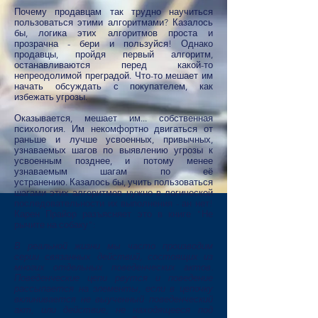
Почему продавцам так трудно научиться
пользоваться этими алгоритмами? Казалось
бы, логика этих алгоритмов проста и
прозрачна - бери и пользуйся! Однако
продавцы, пройдя первый алгоритм,
останавливаются перед какой-то
непреодолимой преградой. Что-то мешает им
начать обсуждать с покупателем, как
избежать угрозы.
Оказывается, мешает им... собственная
психология. Им некомфортно двигаться от
раньше и лучше усвоенных, привычных,
узнаваемых шагов по выявлению угрозы к
усвоенным позднее, и потому менее
узнаваемым шагам по её
устранению. Казалось бы, учить пользоваться
шагами этих алгоритмов нужно в логической
последовательности их выполнения - ан нет!
Карен Прайор разъясняет это в книге "Не
рычите на собаку":
В реальной жизни мы часто производим
серии связанных действий, состоящих из
многих отдельных поведенческих актов.
Поведенческие цепи рвутся и поведение
рассыпается на элементы, если в цепочку
вклинивается не выученный поведенческий
акт, или действие, не находящееся под