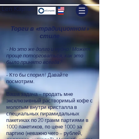
Len Kaplan
Торги в «традиционном»
стиле
- Но это же долго и нудно! Может,
проще поторговаться, как это
было принято всегда?
- Кто бы спорил! Давайте
посмотрим.
Ваша задача – продать мне
эксклюзивный растворимый кофе с
молотым внутри кристалла в
специальных пирамидальных
пакетиках по 20 грамм партиями в
1000 пакетиков, по цене 1000 за
партию (неважно чего – рублей,