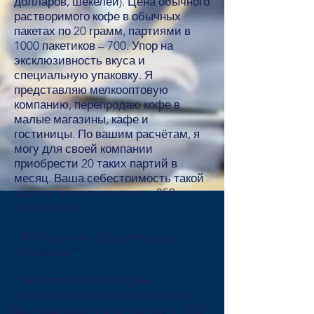
долларов, шекелей). Цена обычного
растворимого кофе в обычных
пакетах по 20 грамм, партиями в
1000 пакетиков – 700. Упор на
эксклюзивность вкуса и
специальную упаковку. Я
представляю мелкооптовую
компанию, перепродаю кофе в
малые магазины, кафе и
гостиницы. По вашим расчётам, я
могу для своей компании
приобрести 20 таких партий в
месяц. Ваша себестоимость такой
партии, включая налоги – 850.
Задача ясна?
- Всё понятно. Презентацию
готовить?
- Нет, презентацию я уже
выслушал, дело дошло до торгов.
Вы предлагаете мне партию в 1000