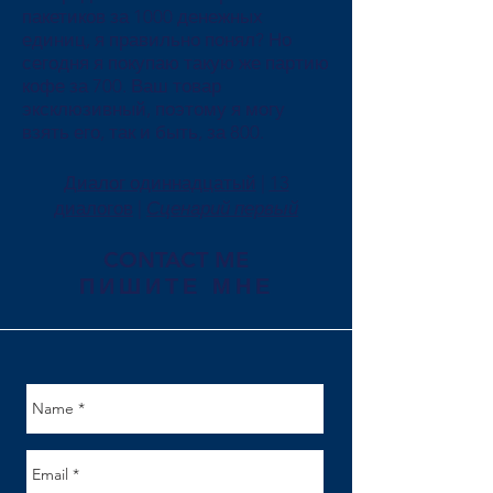
пакетиков за 1000 денежных
единиц, я правильно понял? Но
сегодня я покупаю такую же партию
кофе за 700. Ваш товар
эксклюзивный, поэтому я могу
взять его, так и быть, за 800.
Диалог одиннадцатый
|
13
диалогов
|
Сценарий первый
CONTACT ME
ПИШИТЕ МНЕ