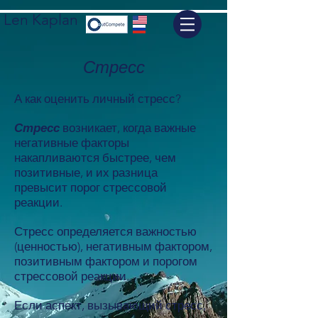
Len Kaplan
Стресс
А как оценить личный стресс?
Стресс
возникает, когда важные
негативные факторы
накапливаются быстрее, чем
позитивные, и их разница
превысит порог стрессовой
реакции.
Стресс определяется важностью
(ценностью), негативным фактором,
позитивным фактором и порогом
стрессовой реакции.
Если аспект, вызывающий стресс,