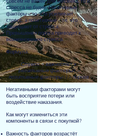
совсем не важен для человека, то и
стресса не будет. Негативные
факторы – то, что усиливает
стресс, а позитивные – те, что
защищают от стресса.
Превышение порога приводит к
возникновению стресса.
Формула:
Стресс = важность↑ х
(негативные факторы↑ –
позитивные факторы↓) > порога
Негативными факторами могут
быть восприятие потери или
воздействие наказания.
Как могут измениться эти
компоненты в связи с покупкой?
Важность факторов возрастёт