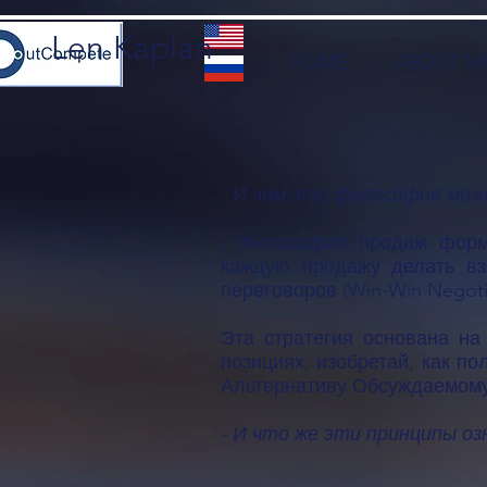
Len Kaplan
HOME
ABOUT M
- И чем эта философия мож
- Философия продаж форми
каждую продажу делать вз
переговоров (Win-Win Negotia
Эта стратегия основана на
позициях; изобретай, как п
Альтернативу Обсуждаемом
- И что же эти принципы оз