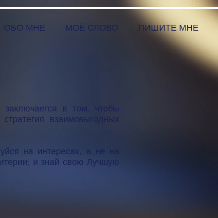
ОБО МНЕ
МОЁ СЛОВО
ПИШИТЕ МНЕ
 заключается в том, чтобы
 стратегия взаимовыгодных
уйся на интересах, а не на
ритерии; и знай свою Лучшую