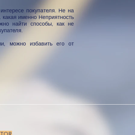
 интересе покупателя. Не на
ь, какая именно Неприятность
жно найти способы, как не
купателя.
ии, можно избавить его от
ATOR