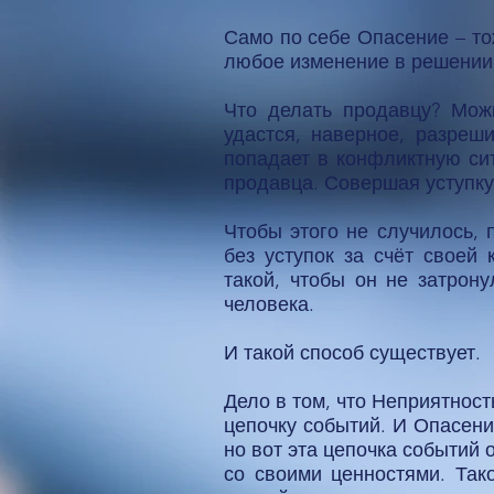
Само по себе Опасение – то
любое изменение в решении
Что делать продавцу? Можн
удастся, наверное, разреш
попадает в конфликтную сит
продавца. Совершая уступку
Чтобы этого не случилось,
без уступок за счёт своей
такой, чтобы он не затрону
человека.
И такой способ существует.
Дело в том, что Неприятнос
цепочку событий. И Опасени
но вот эта цепочка событий
со своими ценностями. Так