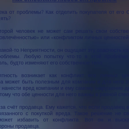
ека от проблемы? Как отделить покупателя от его
лять?
оторой человек не может сам решать свои собств
овлечённостью» или «конфликтом личных ценностей
какой-то Неприятности, он ощущает эту опасность н
роблемы. Любую попытку что-то в этой проблеме
ль, будто изменяют его собственное тело.
тность возникает как конфликт его личных це
а может быть полезным для компании и для него (п
 нанести вред компании и ему самому (нарушение др
тому что обе ценности для него важны в равной степ
а счёт продавца. Ему кажется, что если продавец в
вязанного с покупкой вреда. Такое решение не с
может избавить от конфликта. Вот он и выска
тороны продавца.