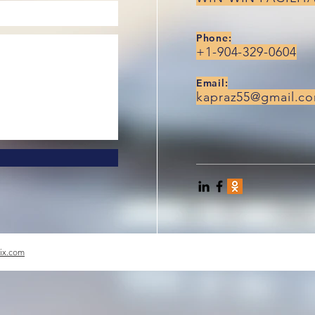
Phone:
+1-904-329-0604
Email:
kapraz55@gmail.c
ix.com