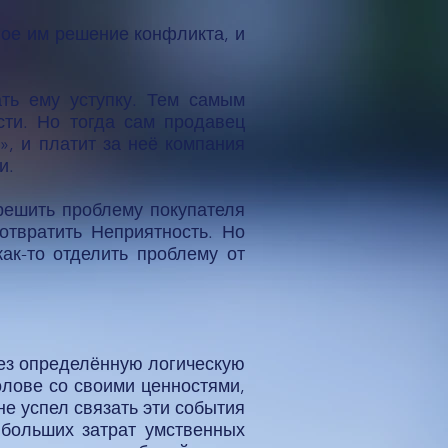
ное им решение конфликта, и
ать ему уступку. Тем самым
сти. Но тогда сам продавец
», и платит за неё компания
и.
решить проблему покупателя
отвратить Неприятность. Но
как-то отделить проблему от
рез определённую логическую
олове со своими ценностями,
е успел связать эти события
 больших затрат умственных