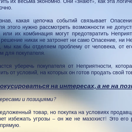
ить их весьма экономно. Они «знают», как эта логи
очно.
знав, какая цепочка событий связывает Опасен
ля этого нужно рассмотреть возможности не допуст
 или их комбинация могут предотвратить Неприя
 решение никак не затронет ни само Опасение, ни Н
 мы как бы отделяем проблему от человека, от ег
м для покупателя.
астся уберечь покупателя от Неприятности, кото
пить от условий, на которых он готов продать свой то
окусироваться на интересах, а не на по
тересами и позициями?
предложенный товар, но покупка на условиях продавц
чет избежать угрозы – он же не мазохист! Это его
апрямую.