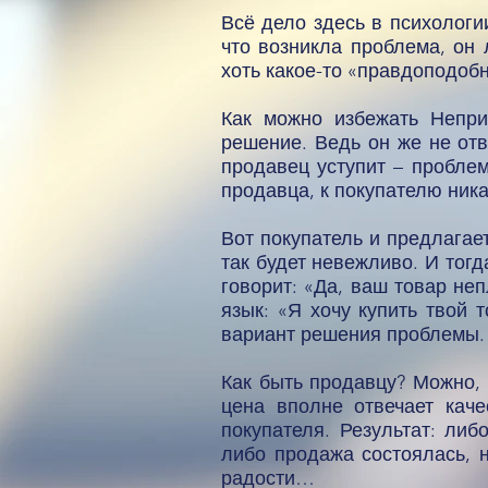
Всё дело здесь в психологи
что возникла проблема, он 
хоть какое-то «правдоподоб
Как можно избежать Непри
решение. Ведь он же не отв
продавец уступит – проблем
продавца, к покупателю ника
Вот покупатель и предлагает
так будет невежливо. И тог
говорит: «Да, ваш товар не
язык: «Я хочу купить твой 
вариант решения проблемы.
Как быть продавцу? Можно, 
цена вполне отвечает каче
покупателя. Результат: ли
либо продажа состоялась, н
радости…