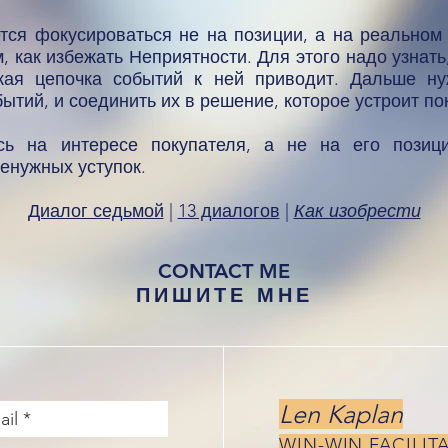
тся фокусироваться не на позиции, а на реальном
м, как избежать Неприятности. Для этого надо узнат
акая цепочка событий к ней приводит. Дальше ну
бытий, и соединить их в решение, которое устроит по
сь на интересе покупателя, а не на его позиц
ненужных уступок.
Диалог седьмой
|
13 диалогов
|
Как изобрести
CONTACT ME
ПИШИТЕ МНЕ
Len Kaplan
WIN-WIN FACILIT