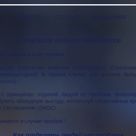
E
MY WORD
CONTACT
ДОМАШНЯЯ
Стратегия ведения переговоров
ет помочь в ходе продаж?
рует стратегию ведения переговоров. Стратегия
аимовыгодной. В нашем случае это должна быть
tions).
 5 принципах: отделяй людей от проблем; фокусир
олучить обоюдную выгоду; используй объективные к
у Соглашению (ЛАОС).
начают в случае продаж?
Как отделять людей от проблем