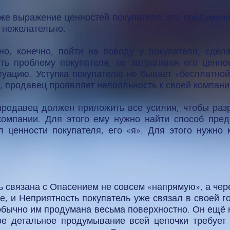
же выражение ценностей покупателя, это продуман
 нежелательно.
о, конечно, пойти на поводу у покупателя, сдел
ить проблему покупателя, не затрагивая его ценно
уацию. Уступка покупателю не бывает «бесплатной
, продавец проявляет нелояльность к своей компани
 продавец должен приложить все усилия, чтобы раз
 компании. Для этого ему нужно найти способ пред
л ценности покупателя, его «я». Для этого нужно 
ть связана с Опасением не совсем «напрямую», а че
е, и Неприятность покупатель уже связал в своей г
 обычно им продумана весьма поверхностно. Он ещё н
ое детальное продумывание всей цепочки требует