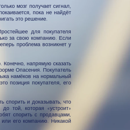
олько мозг получает сигнал,
покаивается, пока не найдёт
игать это решение.
Простейшее для покупателя
лько за свою компанию. Если
теперь проблема возникнет у
р. Конечно, напрямую сказать
 форме Опасения. Покупатель
языка намёков на нормальный
это позиция покупателя, его
ь спорить и доказывать, что
 до той, которая «устроит»
юбят спорить с продавцами,
а или его компанию. Никакой