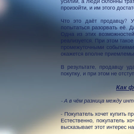
усилий, а люди склонны трат
произойти, и им этого достат
Что это даёт продавцу? У
попытаться разорвать её. Д
Одна из этих возможностей
реализуется. При этом такое
промежуточными событиями,
окажется вполне приемлемы
В результате, продавцу уд
покупку, и при этом не отсту
Как ф
- А в чём разница между ин
- Покупатель хочет купить 
Естественно, покупатель хо
высказывает этот интерес н