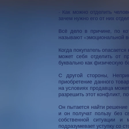
- Как можно отделить челов
зачем нужно его от них отде
Всё дело в причине, по к
называют «эмоциональной в
Когда покупатель опасается 
может себя отделить от п
буквально как физическую бо
С другой стороны, Неприя
приобретение данного товар
на условиях продавца может
разрешить этот конфликт, по
Он пытается найти решение з
и он получат пользу без с
собственной ситуации и 
подразумевает уступку со с