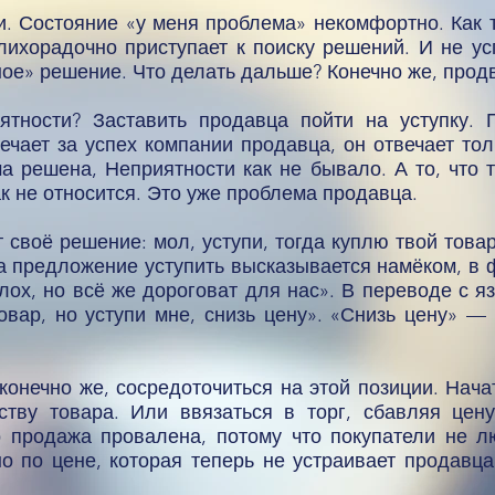
и. Состояние «у меня проблема» некомфортно. Как т
лихорадочно приступает к поиску решений. И не ус
ное» решение. Что делать дальше? Конечно же, продв
ятности? Заставить продавца пойти на уступку. 
ечает за успех компании продавца, он отвечает то
а решена, Неприятности как не бывало. А то, что 
к не относится. Это уже проблема продавца.
 своё решение: мол, уступи, тогда куплю твой това
да предложение уступить высказывается намёком, в
плох, но всё же дороговат для нас». В переводе с 
товар, но уступи мне, снизь цену». «Снизь цену» — 
конечно же, сосредоточиться на этой позиции. Начат
ству товара. Или ввязаться в торг, сбавляя цену
бо продажа провалена, потому что покупатели не л
о по цене, которая теперь не устраивает продавц