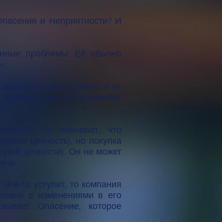
 Опасения и Неприятности? И
енные проблемы. Её обычно
».
а эмоциональном уровне, и не
 изменить он воспринимает
нностей. Он понимает, что
ервая ценность), но покупка
угой ценности). Он не может
ени.
 чём-то уступит, то компания
вязано с изменениями в его
зывает Опасение, которое