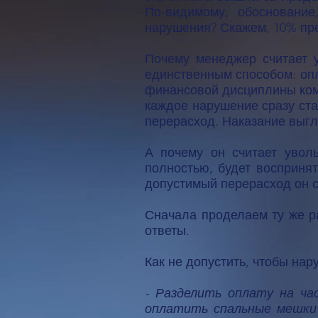
По-видимому, обоснование
нарушения? Скажем, 10% пре
Почему менеджер считает 
единственным способом: опл
финансовой дисциплины комп
каждое нарушение сразу ст
перерасход. Наказание выг
А почему он считает увол
полностью, будет воспринят
допустимый перерасход он с
Сначала проделаем ту же ра
ответы.
Как не допустить, чтобы н
- Разделить оплату на ча
оплатить спальные мешки 