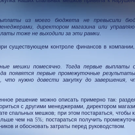
 покупка наших спальных мешков привела к наруш
выплаты из моего бюджета не превысили бюд
 менеджерами, директором магазина или управля
латы тоже не выходили за эти рамки.
, при существующем контроле финансов в компании,
ные мешки помесячно. Тогда первые выплаты 
гда появятся первые промежуточные результаты
 что нужно довести закупку до завершения, 
енное решение можно описать примерно так: разде
вориться с другими менеджерами, директором мага
те спальных мешков; при этом постараться, чтобы 
льше чем на 5%; постараться получить промежуточ
тников и обосновать затраты перед руководством.