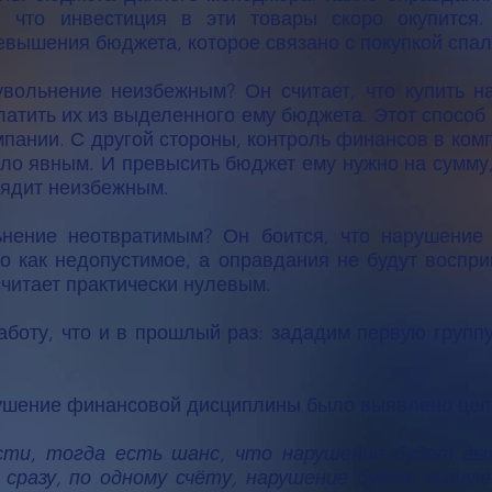
, что инвестиция в эти товары скоро окупится
вышения бюджета, которое связано с покупкой спа
увольнение неизбежным? Он считает, что купить 
атить их из выделенного ему бюджета. Этот спосо
ании. С другой стороны, контроль финансов в комп
ало явным. И превысить бюджет ему нужно на сум
лядит неизбежным.
ьнение неотвратимым? Он боится, что нарушение
о как недопустимое, а оправдания не будут воспр
читает практически нулевым.
боту, что и в прошлый раз: зададим первую групп
арушение финансовой дисциплины было выявлено цел
сти, тогда есть шанс, что нарушение будет вы
сразу, по одному счёту, нарушение будет выявле