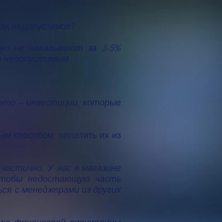
как недопустимое?
но не наказывают за 3-5%
я недопустимым.
 это – инвестиции, которые
ым способом: оплатить их из
частично. У нас в магазине
 чтобы недостающую часть
ся с менеджерами из других