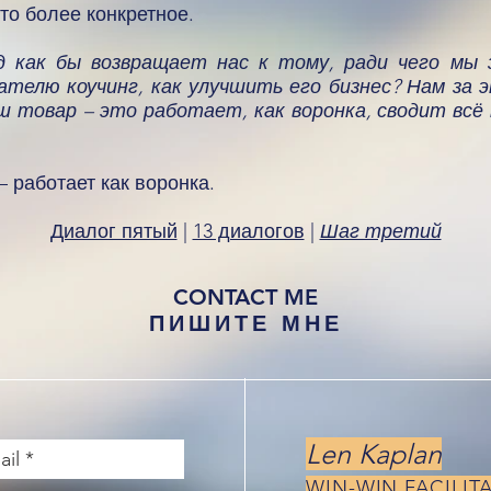
-то более конкретное.
д как бы возвращает нас к тому, ради чего мы з
телю коучинг, как улучшить его бизнес? Нам за 
ш товар – это работает, как воронка, сводит всё 
– работает как воронка.
Диалог пятый
|
13 диалогов
|
Шаг третий
CONTACT ME
ПИШИТЕ МНЕ
Len Kaplan
WIN-WIN FACILIT