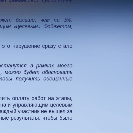
ению финансовой дисциплины
жет больше, чем на 5%.
ющим «целевым» бюджетом,
 это нарушение сразу стало
останутся в рамках моего
, можно будет обосновать
чтобы получить обещанные
лить оплату работ на этапы,
зина и управляющим целевым
каждый участник не вышел за
ные результаты, чтобы было