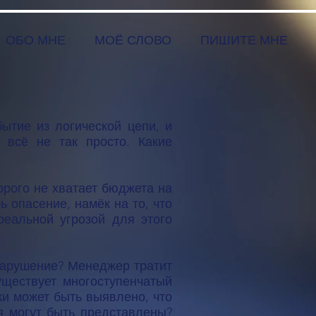
ОБО МНЕ
МОЁ СЛОВО
ПИШИТЕ МНЕ
бытие из логической цепи, и
 всё не так просто. Какие
рого не хватает бюджета на
ь опасение, намёк на то, что
реальной угрозой для этого
нарушение? Менеджер тратит
уществует многоступенчатый
и может быть выявлено, что
я могут быть представлены?