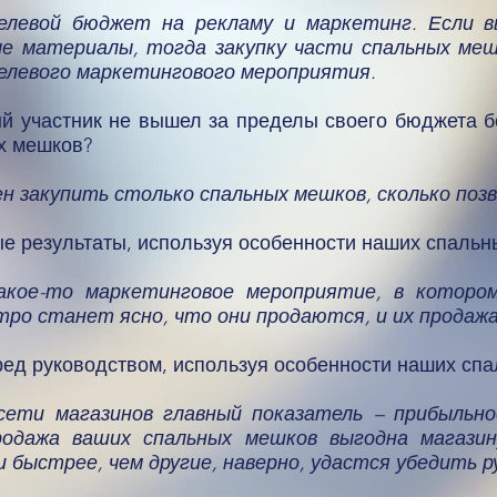
 целевой бюджет на рекламу и маркетинг. Если 
е материалы, тогда закупку части спальных ме
елевого маркетингового мероприятия.
ый участник не вышел за пределы своего бюджета 
х мешков?
н закупить столько спальных мешков, сколько поз
ые результаты, используя особенности наших спаль
какое-то маркетинговое мероприятие, в которо
тро станет ясно, что они продаются, и их продаж
еред руководством, используя особенности наших сп
сети магазинов главный показатель – прибыльно
родажа ваших спальных мешков выгодна магазин
 быстрее, чем другие, наверно, удастся убедить р