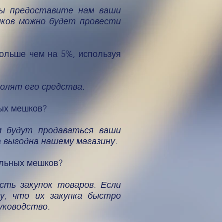
вы предоставите нам ваши
шков можно будет провести
больше чем на 5%, используя
волят его средства.
ных мешков?
м будут продаваться ваши
а выгодна нашему магазину.
альных мешков?
сть закупок товаров. Если
у, что их закупка быстро
уководство.