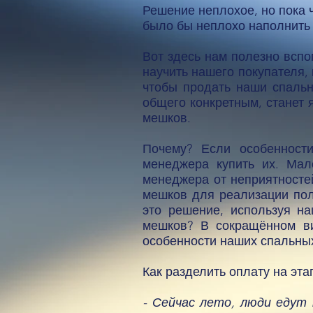
Решение неплохое, но пока 
было бы неплохо наполнить 
Вот здесь нам полезно вспо
научить нашего покупателя,
чтобы продать наши спальн
общего конкретным, станет 
мешков.
Почему? Если особенност
менеджера купить их. Мал
менеджера от неприятносте
мешков для реализации пол
это решение, используя н
мешков? В сокращённом ви
особенности наших спальны
Как разделить оплату на эт
- Сейчас лето, люди едут 