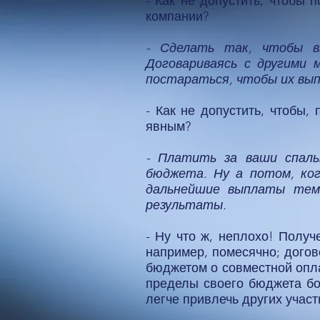
- Как не допустить, чтобы
компании?
- Сделать так, чтобы 
Договариваясь с другими
постараться, чтобы их вып
- Как не допустить, чтобы
явным?
- Платить за ваши спаль
бюджета. Ну а потом, ко
дальнейшие выплаты тем,
результаты.
- Ну что ж, неплохо! Получ
например, помесячно; дого
бюджетом о совместной опла
пределы своего бюджета бо
легче привлечь других учас