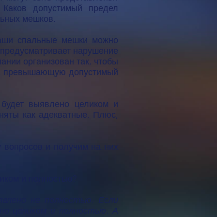
. Каков допустимый предел
льных мешков.
наши спальные мешки можно
б предусматривает нарушение
ании организован так, чтобы
му, превышающую допустимый
 будет выявлено целиком и
иняты как адекватные. Плюс,
у вопросов и получим на них
иком и полностью?
явлено не полностью. Если
но целиком и полностью. А