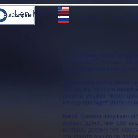
Len Kaplan
HOME
ABOUT M
- Как видите, зачастую дос
неприятность больше не у
дальнейшие шаги предусмат
Рассмотрим для примера пр
их покупку, хотя эти мешки 
покупка мешков может гроз
менеджера будет увольнени
Какие правила нарушаются?
больше денег, чем ему выд
контроль документов, офор
эта оплата вышла за преде