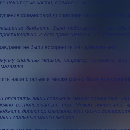
то некоторые части, возможно, не найдут.
нарушение финансовой дисциплины было воспринято 
евышение бюджета было небольшим. У нас обыч
простительно. А вот превышение в 20% считаетс
оправдания не были восприняты как адекватные?
окупку спальных мешков, например, показать, что
 магазина.
купить наши спальные мешки можно было единственн
и оплатить ваши спальные мешки полностью или 
ожно воспользоваться ими. Можно попросить,
бюджета директор магазина. Или можно договорить
ваши спальные мешки вместе.