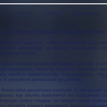
E
MY WORD
CONTACT
ДОМАШНЯЯ
Шаг второй: продажа спальных мешков
таточно не допустить, чтобы совершилось одно со
грожает покупателю. Но иногда оказывается, что
ривает алгоритм?
одажу спальных мешков менеджеру магазина, у кото
ему понравились. Нехватка бюджета – это всего лиш
ить какой-то неприятностью. Опрос выяснил, что 
е за нарушение финансовой дисциплины.
 Финансовая дисциплина компании. В чём состоит 
елено. Как обычно выявляется это нарушение? С
мляющих оплату товаров. На каждой стадии проверк
лы бюджета данного менеджера. Какие оправдани