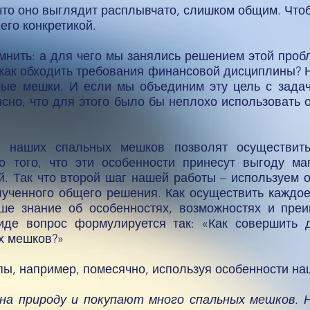
что оно выглядит расплывчато, слишком общим. Что
его конкретикой.
мнить: а для чего мы занялись решением этой проб
 как обходить требования финансовой дисциплины? Не
ые мешки. И если мы объединим эту цель с задач
ясно, что для этого было бы неплохо использовать
и наших спальных мешков позволят осуществить
о того, что эти особенности принесут выгоду ма
й. Так что второй шаг нашей работы – используем 
ученного общего решения. Как осуществить каждое
аше знание об особенностях, возможностях и пре
де вопрос формулируется так: «Как совершить д
х мешков?»
апы, например, помесячно, используя особенности н
на природу и покупают много спальных мешков. Н