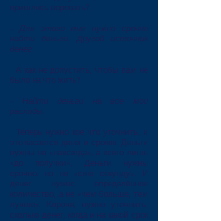
пришлось воровать?
- Для этого мне нужно срочно
найти деньги. Другой источник
денег.
- А как не допустить, чтобы вам не
было на что жить?
- Найти деньги на все мои
расходы.
- Теперь нужно кое-что уточнить, и
это касается денег и сроков. Деньги
нужны не «навсегда», а всего лишь
«до получки». Деньги нужны
срочно, но не «сию секунду». И
денег нужно определённое
количество, а не «чем больше, тем
лучше». Короче, нужно уточнить,
сколько денег, когда и на какой срок