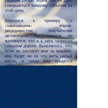
Первым делом, ищем, как не дать
совершиться каждому событию из
этой цепи.
Вернёмся к примеру с
«завязавшим» вором-
рецидивистом, покупателем
автомобиля. Вы помните: он
жаловался, что я с него запросил
слишком дорого. Выяснилось, что,
если он заплатит мне за машину,
ему будет не на что жить целый
месяц, и тогда ему придётся
воровать, но его заподозрят,
поймают и посадят. Вот такая
логичная цепь существует у него в
голове.
Как не дать совершиться каждому
событию из этой цепи? По каждому
событию нужно, чтобы покупатель
ответил на вопрос: «Как не