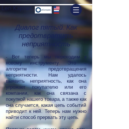
Len Kaplan
Диалог пятый. Как
предотвратить
неприятность
- Вот теперь мы переходим к
новому инструменту. Это –
алгоритм предотвращения
неприятности. Нам удалось
выявить неприятность, как она
угрожает покупателю или его
компании, как она связана с
покупкой нашего товара, а также как
она случается, какая цепь событий
приводит к ней. Теперь нам нужно
найти способ прервать эту цепь.