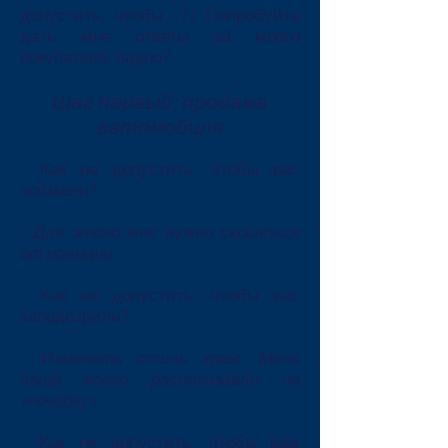
допустить, чтобы…?» Попробуйте
дать мне ответы за моего
покупателя, ладно?
Шаг первый: продажа
автомобиля
- Как не допустить, чтобы вас
поймали?
- Для этого мне нужно скрыться
от полиции.
- Как не допустить, чтобы вас
заподозрили?
- Изменить стиль краж. Меня
чаще всего распознавали по
«почерку».
- Как не допустить, чтобы вам