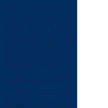
- Вам эти деньги нужны все и
сразу?
- Нет, почему же! Аренду я буду
платить в конце месяца,
продукты я тоже не буду
закупать на месяц вперёд, да и
бензин не весь сразу. Срочно нужно
заплатить за страховку и
регистрацию – это тысяч 15.
Каждый день мне понадобится, в
среднем, по 2 тысячи, и 30 тысяч
в конце месяца – за квартиру.
- А какие у вас есть законные
возможности найти эти деньги?
- Одолжить у друзей, взять
краткосрочный кредит,
договориться с владельцем
квартиры об отсрочке. Я всегда