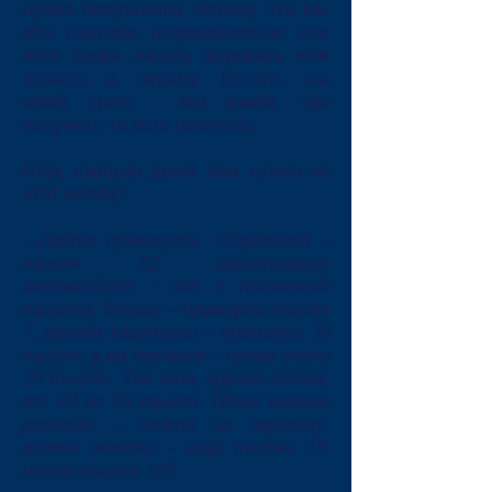
нужно покупателю, потому что мы
оба считаем неприемлемым для
него снова начать воровать или
попасть в тюрьму. Кстати, «на
какой срок» - мы знаем, «до
получки», то есть на месяц.
Итак, сколько денег вам нужно на
этот месяц?
- Дайте прикинуть. Страховка –
тысяч 12, регистрация
автомобиля – две с половиной
тысячи, бензин – примерно тысяч
7, аренда квартиры – примерно 30
тысяч, а на питание – тоже около
30 тысяч. Так что, кругом-бегом,
от 82 до 85 тысяч. Плюс мелкие
расходы – плата за парковку,
всякие мелочи – ещё тысяч 15,
итого тысяч 100.