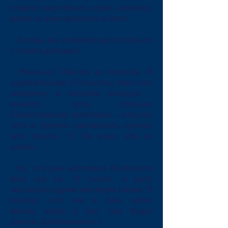
платил ему точно в срок, надеюсь,
разок он мне простит в долг.
- А когда вы сможете рассчитаться
с этими долгами?
- Реально? Где-то за полгода. Я
зарабатываю 82 тысячи, так что,
наверное, в полгода уложусь –
может, чуть дольше.
Единственная проблема – это то,
что я должен заплатить срочно,
это тысяч 15. Не знаю, где их
взять.
- Ну, это уже несложно. Выпишите
мне чек на 18 тысяч, а дату
поставьте одним месяцем позже. Я
положу этот чек в банк через
месяц, когда у вас там будут
деньги. Договорились?