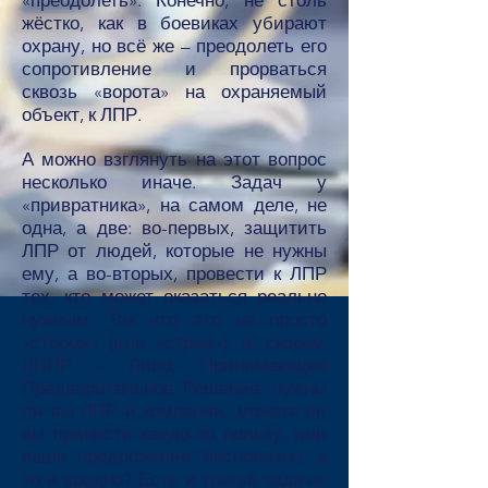
«преодолеть». Конечно, не столь
жёстко, как в боевиках убирают
охрану, но всё же – преодолеть его
сопротивление и прорваться
сквозь «ворота» на охраняемый
объект, к ЛПР.
А можно взглянуть на этот вопрос
несколько иначе. Задач у
«привратника», на самом деле, не
одна, а две: во-первых, защитить
ЛПР от людей, которые не нужны
ему, а во-вторых, провести к ЛПР
тех, кто может оказаться реально
нужным. Так что это не просто
«сторож» (или «страж»), а, скорее,
ЛППР – Лицо, Принимающее
Предварительное Решение: нужны
ли вы ЛПР и компании, можете ли
вы принести какую-то пользу, или
ваше предложение бесполезно, а
то и вредно? Есть и третья задача: