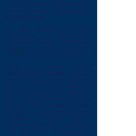
информировать ЛПР о вас, если вы
прошли проверку, и было решено
вас пропустить.
Вы уже поняли, что слово
«привратник» неправильное?
Правильное слово – «проводник».
Привратника нужно преодолеть, а
за проводником нужно следовать.
Ваша первая задача – помочь
«привратнику» принять решение:
может ли ваше предложение (товар
или услуга) оказаться полезным
для дела, за которое отвечает ЛПР.
А значит, вам следует пройти точно
такой же Цикл Продаж, правда,
исключить из него некоторые шаги:
например, не следует вести с
«привратником» торги – на это есть
ЛПР. Вам нужно только доказать,