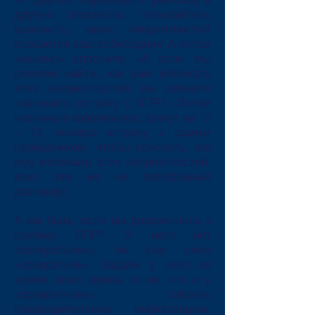
другую плоскость: попытайтесь
выяснить, каких неприятностей
опасается ваш собеседник. А потом
«наивно» спросите: «А если мы
сможем найти, как вам избежать
этих неприятностей, вы сможете
назначить встречу с ЛПР?» Затем
назначьте коротенькую, минут на 10
– 15, личную встречу с самим
проводником, чтобы поискать, как
ему избежать этих неприятностей:
мол, это же не телефонный
разговор!
А как быть, если вы дозвонились к
самому ЛПР? У него нет
«привратника», он сам себе
«привратник». Задачи у него во
время этого звонка те же, что и у
«привратника»: собрать
предварительную информацию,