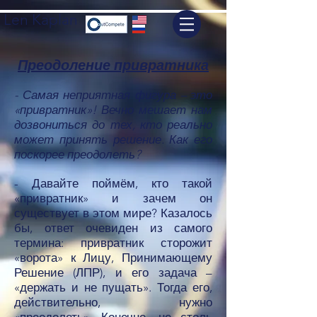
Len Kaplan
Преодоление привратника
- Самая неприятная фигура – это
«привратник»! Вечно мешает нам
дозвониться до тех, кто реально
может принять решение. Как его
поскорее преодолеть?
- Давайте поймём, кто такой
«привратник» и зачем он
существует в этом мире? Казалось
бы, ответ очевиден из самого
термина: привратник сторожит
«ворота» к Лицу, Принимающему
Решение (ЛПР), и его задача –
«держать и не пущать». Тогда его,
действительно, нужно