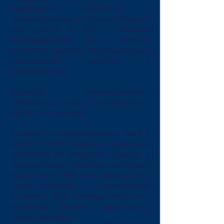
Правильные отношения с
«привратником» не только облегчат
вам доступ к ЛПР с новыми
предложениями, но и помогут
выяснить заранее, насколько ваше
предложение уместно и
своевременно.
Дружите с «привратником»,
относитесь к нему с уважением –
окупится сторицей!
В работе с «привратником», как и в
работе с ЛПР, главное – грамотная
обработка их опасений. Правда, у
«привратника» опасения несколько
иные, чем у ЛПР: они связаны не с
самой покупкой, а с назначением
встречи с ЛПР. Главные типы этих
опасений можно представить
таким списком: