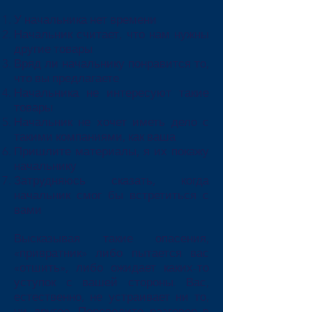
У начальника нет времени
Начальник считает, что нам нужны
другие товары
Вряд ли начальнику понравится то,
что вы предлагаете
Начальника не интересуют такие
товары
Начальник не хочет иметь дело с
такими компаниями, как ваша
Пришлите материалы, я их покажу
начальнику
Затрудняюсь сказать, когда
начальник смог бы встретиться с
вами
Высказывая такие опасения,
«привратник» либо пытается вас
«отшить», либо ожидает каких-то
уступок с вашей стороны. Вас,
естественно, не устраивает ни то,
ни другое. Переведите разговор в