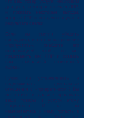
что ваш товар (услуга) необходим
для дела, за которое отвечает ЛПР,
и показать некоторые выгоды,
которые ЛПР и его дело получат в
результате сделки.
Если вы смогли убедить
проводника, и он принял решение
«пропустить», снабдите его
информацией, чтобы он мог
представить вас ЛПР и создать
вам «начальный позитивный
образ».
Нужно ли устанавливать и
поддерживать длительные
отношения с «привратником»? Вы
же хотите и дальше продавать
ваши товары и услуги этому
Покупателю. И как вы
намереваетесь к нему попасть в
следующий раз? То-то же.