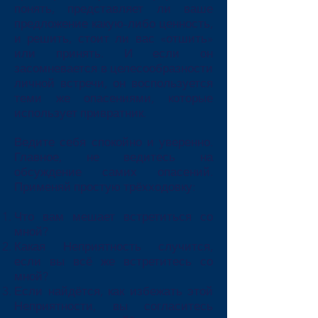
понять, представляет ли ваше
предложение какую-либо ценность,
и решить, стоит ли вас «отшить»
или принять. И если он
засомневается в целесообразности
личной встречи, он воспользуется
теми же опасениями, которые
использует привратник.
Ведите себя спокойно и уверенно.
Главное, не ведитесь на
обсуждение самих опасений.
Применяй простую трёхходовку:
Что вам мешает встретиться со
мной?
Какая Неприятность случится,
если вы всё же встретитесь со
мной?
Если найдётся, как избежать этой
Неприятности, вы согласитесь