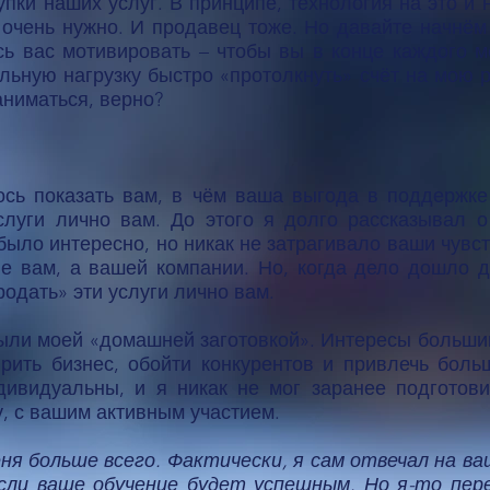
ки наших услуг. В принципе, технология на это и 
 очень нужно. И продавец тоже. Но давайте начнём
сь вас мотивировать – чтобы вы в конце каждого 
льную нагрузку быстро «протолкнуть» счёт на мою 
заниматься, верно?
ось показать вам, в чём ваша выгода в поддержке 
луги лично вам. До этого я долго рассказывал о
 было интересно, но никак не затрагивало ваши чувст
не вам, а вашей компании. Но, когда дело дошло д
одать» эти услуги лично вам.
ыли моей «домашней заготовкой». Интересы больши
ирить бизнес, обойти конкурентов и привлечь боль
ивидуальны, и я никак не мог заранее подготов
у, с вашим активным участием.
ня больше всего. Фактически, я сам отвечал на ва
сли ваше обучение будет успешным. Но я-то пер