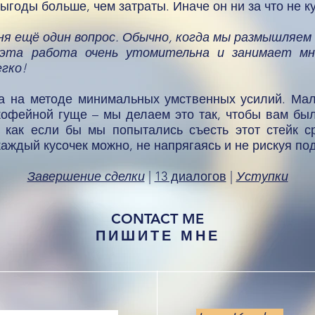
годы больше, чем затраты. Иначе он ни за что не к
еня ещё один вопрос. Обычно, когда мы размышляем
эта работа очень утомительна и занимает мн
егко!
а на методе минимальных умственных усилий. Мал
кофейной гуще – мы делаем это так, чтобы вам бы
, как если бы мы попытались съесть этот стейк с
аждый кусочек можно, не напрягаясь и не рискуя по
Завершение сделки
|
13 диалогов
|
Уступки
CONTACT ME
ПИШИТЕ МНЕ