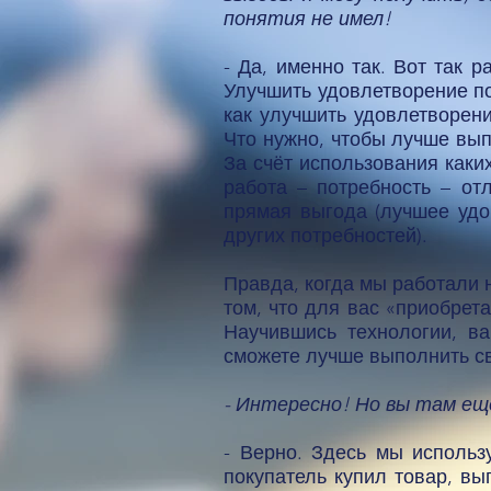
понятия не имел!
- Да, именно так. Вот так 
Улучшить удовлетворение по
как улучшить удовлетворени
Что нужно, чтобы лучше вып
За счёт использования каких
работа – потребность – от
прямая выгода (лучшее удо
других потребностей).
Правда, когда мы работали 
том, что для вас «приобрет
Научившись технологии, в
сможете лучше выполнить св
- Интересно! Но вы там ещ
- Верно. Здесь мы использ
покупатель купил товар, вы