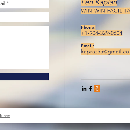
Len Kaplan
WIN-WIN FACILIT
Phone:
+1-904-329-0604
Email:
kapraz55@gmail.c
ix.com