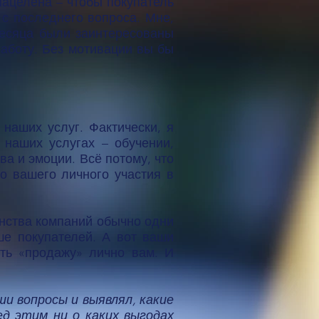
нацелена – чтобы покупатель
 с последнего вопроса. Мне,
месяца были заинтересованы
работу. Без мотивации вы бы
наших услуг. Фактически, я
 наших услугах – обучении,
ва и эмоции. Всё потому, что
о вашего личного участия в
нства компаний обычно одни
ше покупателей. А вот ваши
ить «продажу» лично вам. И
ши вопросы и выявлял, какие
ед этим ни о каких выгодах