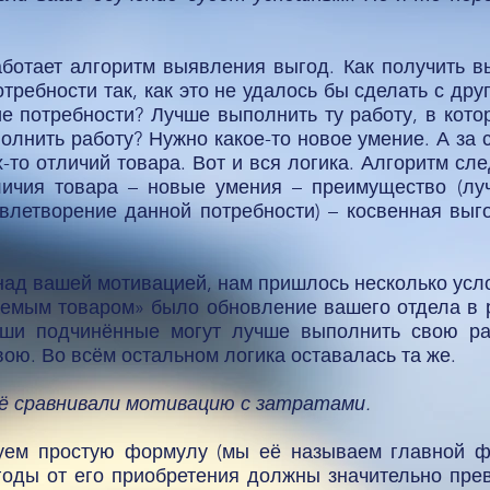
работает алгоритм выявления выгод. Как получить вы
требности так, как это не удалось бы сделать с дру
е потребности? Лучше выполнить ту работу, в котор
олнить работу? Нужно какое-то новое умение. А за с
-то отличий товара. Вот и вся логика. Алгоритм сле
личия товара – новые умения – преимущество (л
влетворение данной потребности) – косвенная выг
над вашей мотивацией, нам пришлось несколько усло
аемым товаром» было обновление вашего отдела в 
аши подчинённые могут лучше выполнить свою раб
ою. Во всём остальном логика оставалась та же.
ё сравнивали мотивацию с затратами.
уем простую формулу (мы её называем главной ф
годы от его приобретения должны значительно пре