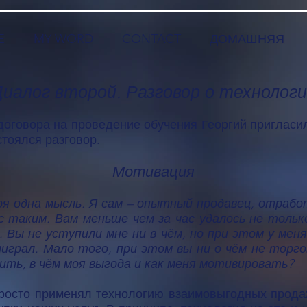
E
MY WORD
CONTACT
ДОМАШНЯЯ
иалог второй. Разговор о технолог
оговора на проведение обучения Георгий пригласил
стоялся разговор.
Мотивация
коя одна мысль. Я сам – опытный продавец, отрабо
 с таким. Вам меньше чем за час удалось не тольк
. Вы не уступили мне ни в чём, но при этом у мен
играл. Мало того, при этом вы ни о чём не торгов
ить, в чём моя выгода и как меня мотивировать?
просто применял технологию взаимовыгодных продаж