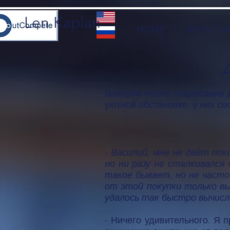
Len Kaplan
HOME
ABOUT M
Д
Вечером после подписания д
уютной обстановке, у них со
- Василий, мне не даёт по
но ни разу не сталкивался
такое бывает, но не часто
от этой покупки только вы
удалось так быстро вычисл
- Ничего удивительного. Я 