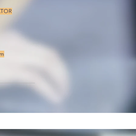
ATOR
om