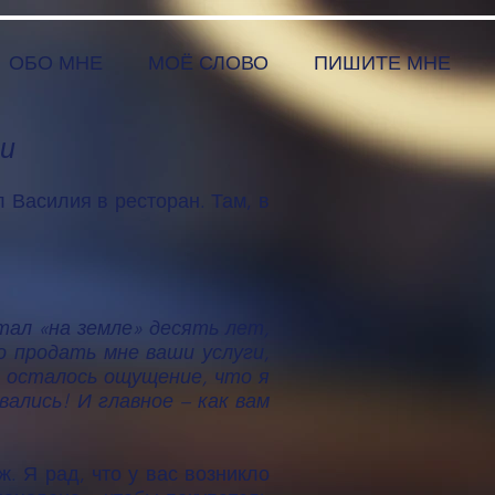
ОБО МНЕ
МОЁ СЛОВО
ПИШИТЕ МНЕ
ии
 Василия в ресторан. Там, в
тал «на земле» десять лет,
о продать мне ваши услуги,
я осталось ощущение, что я
ались! И главное – как вам
. Я рад, что у вас возникло