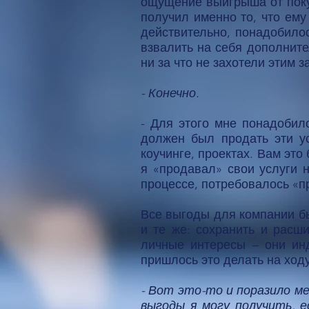
ощущение выигрыша от покуп
получил именно то, что ему
действительно, понадобило
взвалить на себя дополните
ни за что не захотели этим 
- Конечно.
- Для этого мне понадобил
должен был продать эти ус
коучинге, проектах. Вам это
я «продавал» свои услуги 
процессе, потребовалось «пр
Все выгоды для компании б
и те же: сохранить и расш
личные интересы – они инд
пришлось это делать на ход
- Вот это-то и поразило ме
выгоды я могу получить, е