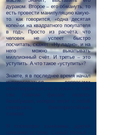
масле. Значит, выставить его
дураком. Второе – его обмануть, то
есть провести манипуляцию какую-
то. как говорится, «одна десятая
копейки на квадратного покупателя
в год». Просто из расчёта, что
человек не успеет быстро
посчитать, скажет: «Ну ладно», и на
него можно выкатывать
миллионный счёт. И третье – это
уступить. А что такое «уступить»?
Знаете, я в последнее время начал
интересоваться вопросами
политкорректности, и понял, в чём
там главная фишка: назвать
безобразие, которое хотят с тобой
совершить, благопристойным
словом.
Я посмотрел синонимы, другие
названия уступки. Самый точный -