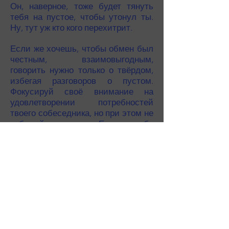
Он, наверное, тоже будет тянуть
тебя на пустое, чтобы утонул ты.
Ну, тут уж кто кого перехитрит.
Если же хочешь, чтобы обмен был
честным, взаимовыгодным,
говорить нужно только о твёрдом,
избегая разговоров о пустом.
Фокусируй своё внимание на
удовлетворении потребностей
твоего собеседника, но при этом не
забывай и о своих. Если вы оба
сможете в результате обмена
удовлетворить свои потребности,
это и будет взаимовыгодным
обменом. Но для этого нужно
говорить только о твёрдом.
И продавца, и покупателя при
купле-продаже заботят две мысли.