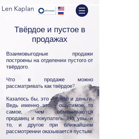
Len Kaplan
Твёрдое и пустое в
продажах
Взаимовыгодные продажи
построены на отделении пустого от
твёрдого.
Что в продаже можно
рассматривать как твёрдое?
Казалось бы, это – товар и деньги.
Ведь именно это – ощутимое, то
самое, чем обмениваются
продавец и покупатель. Но, увы, и
то, и другое при ближайшем
рассмотрении оказывается пустым.