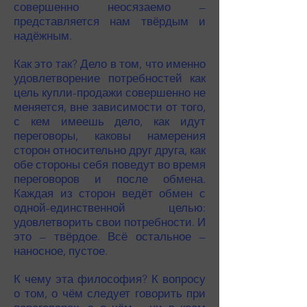
совершенно неосязаемо –
представляется нам твёрдым и
надёжным.
Как это так? Дело в том, что именно
удовлетворение потребностей как
цель купли-продажи совершенно не
меняется, вне зависимости от того,
с кем имеешь дело, как идут
переговоры, каковы намерения
сторон относительно друг друга, как
обе стороны себя поведут во время
переговоров и после обмена.
Каждая из сторон ведёт обмен с
одной-единственной целью:
удовлетворить свои потребности. И
это – твёрдое. Всё остальное –
наносное, пустое.
К чему эта философия? К вопросу
о том, о чём следует говорить при