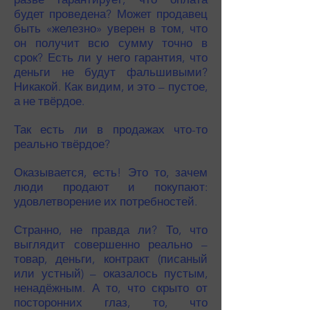
будет проведена? Может продавец
быть «железно» уверен в том, что
он получит всю сумму точно в
срок? Есть ли у него гарантия, что
деньги не будут фальшивыми?
Никакой. Как видим, и это – пустое,
а не твёрдое.
Так есть ли в продажах что-то
реально твёрдое?
Оказывается, есть! Это то, зачем
люди продают и покупают:
удовлетворение их потребностей.
Странно, не правда ли? То, что
выглядит совершенно реально –
товар, деньги, контракт (писаный
или устный) – оказалось пустым,
ненадёжным. А то, что скрыто от
посторонних глаз, то, что