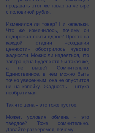
продавать этот же товар за четыре
с половиной рубля.
Изменился ли товар? Ни капельки.
Что же изменилось, почему он
подорожал почти вдвое? Просто на
каждой стадии «создания
ценности» обострилось чувство
жадности. Можно ли надеяться, что
завтра цена будет хотя бы такая же,
а не выше? Сомнительно.
Единственное, в чём можно быть
точно уверенным: она не опустится
ни на копейку. Жадность – штука
необратимая.
Так что цена – это тоже пустое.
Может, условия обмена – это
твёрдое? Тоже сомнительно.
Давайте разберёмся, почему.