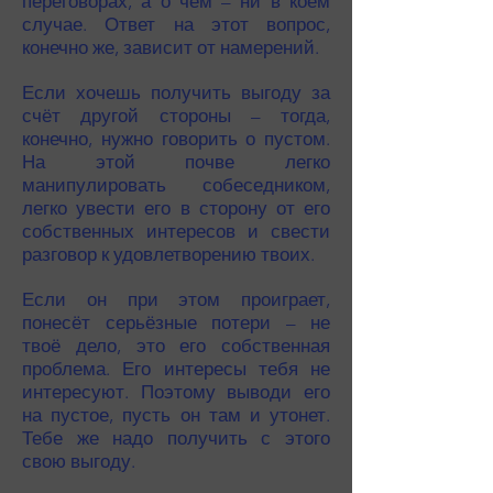
переговорах, а о чём – ни в коем
случае. Ответ на этот вопрос,
конечно же, зависит от намерений.
Если хочешь получить выгоду за
счёт другой стороны – тогда,
конечно, нужно говорить о пустом.
На этой почве легко
манипулировать собеседником,
легко увести его в сторону от его
собственных интересов и свести
разговор к удовлетворению твоих.
Если он при этом проиграет,
понесёт серьёзные потери – не
твоё дело, это его собственная
проблема. Его интересы тебя не
интересуют. Поэтому выводи его
на пустое, пусть он там и утонет.
Тебе же надо получить с этого
свою выгоду.