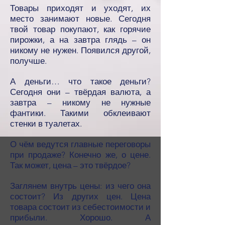
Товары приходят и уходят, их
место занимают новые. Сегодня
твой товар покупают, как горячие
пирожки, а на завтра глядь – он
никому не нужен. Появился другой,
получше.
А деньги… что такое деньги?
Сегодня они – твёрдая валюта, а
завтра – никому не нужные
фантики. Такими обклеивают
стенки в туалетах.
О чём ведутся главные переговоры
при продаже? Конечно же, о цене.
Так может, цена – это твёрдое?
Заглянем внутрь цены: из чего она
состоит? Из других цен. Цена
товара состоит из себестоимости и
прибыли. Хорошо. А