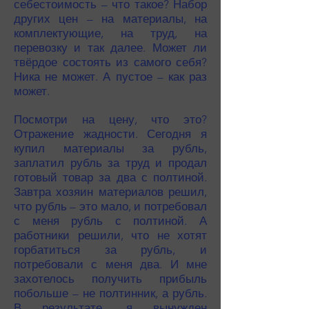
себестоимость – что такое? Набор
других цен – на материалы, на
комплектующие, на труд, на
перевозку и так далее. Может ли
твёрдое состоять из самого себя?
Ника не может. А пустое – как раз
может.
Посмотри на цену, что это?
Отражение жадности. Сегодня я
купил материалы за рубль,
заплатил рубль за труд и продал
готовый товар за два с полтиной.
Завтра хозяин материалов решил,
что рубль – это мало, и потребовал
с меня рубль с полтиной. А
работники решили, что не хотят
горбатиться за рубль, и
потребовали с меня два. И мне
захотелось получить прибыль
побольше – не полтинник, а рубль.
В результате, я вынужден