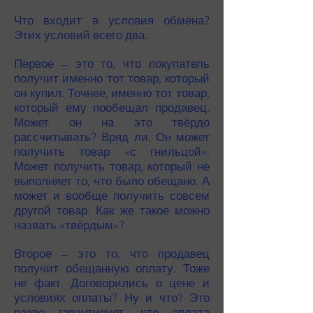
Что входит в условия обмена?
Этих условий всего два.
Первое – это то, что покупатель
получит именно тот товар, который
он купил. Точнее, именно тот товар,
который ему пообещал продавец.
Может он на это твёрдо
рассчитывать? Вряд ли. Он может
получить товар «с гнильцой».
Может получить товар, который не
выполняет то, что было обещано. А
может и вообще получить совсем
другой товар. Как же такое можно
назвать «твёрдым»?
Второе – это то, что продавец
получит обещанную оплату. Тоже
не факт. Договорились о цене и
условиях оплаты? Ну и что? Это
разве гарантирует, что оплата