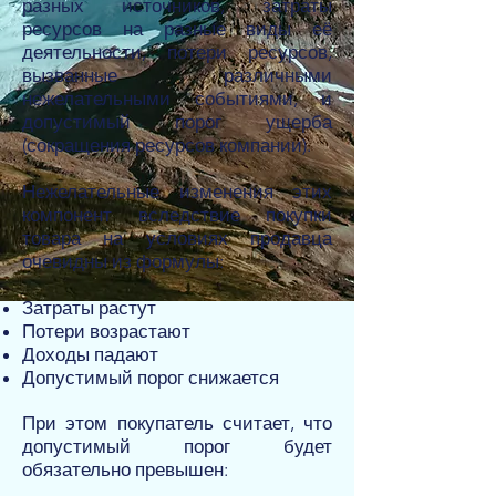
разных источников, затраты
ресурсов на разные виды её
деятельности, потери ресурсов,
вызванные различными
нежелательными событиями, и
допустимый порог ущерба
(сокращения ресурсов компании).
Нежелательные изменения этих
компонент вследствие покупки
товара на условиях продавца
очевидны из формулы:
Затраты растут
Потери возрастают
Доходы падают
Допустимый порог снижается
При этом покупатель считает, что
допустимый порог будет
обязательно превышен: