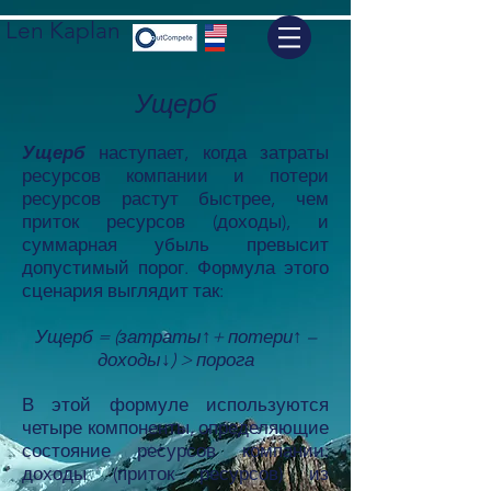
Len Kaplan
Ущерб
Ущерб
наступает, когда затраты
ресурсов компании и потери
ресурсов растут быстрее, чем
приток ресурсов (доходы), и
суммарная убыль превысит
допустимый порог. Формула этого
сценария выглядит так:
Ущерб = (затраты↑+ потери↑ –
доходы↓) > порога
В этой формуле используются
четыре компоненты, определяющие
состояние ресурсов компании:
доходы (приток ресурсов) из