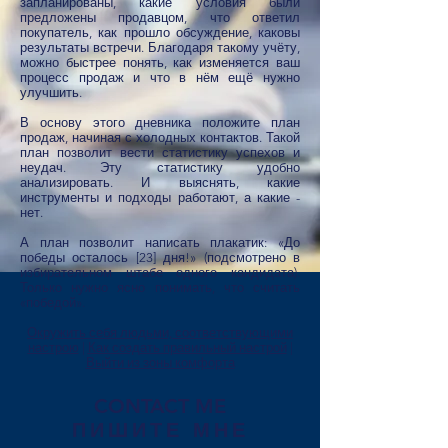
запланированы, какие условия были
предложены продавцом, что ответил
покупатель, как прошло обсуждение, каковы
результаты встречи. Благодаря такому учёту,
можно быстрее понять, как изменяется ваш
процесс продаж и что в нём ещё нужно
улучшить.
В основу этого дневника положите план
продаж, начиная с холодных контактов. Такой
план позволит вести статистику успехов и
неудач. Эту статистику удобно
анализировать. И выяснять, какие
инструменты и подходы работают, а какие -
нет.
А план позволит написать плакатик: «До
победы осталось [23] дня!» (подсмотрено в
избирательном штабе одного кандидата).
Только нужно ясно понимать, что считать
«победой».
Окружить себя людьми, соответствующими
настрою
|
Как создать правильный настрой
|
Выйти из зоны комфорта
CONTACT ME
ПИШИТЕ МНЕ