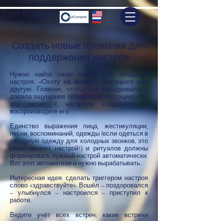
Len Kaplan
Создать новые привычки для
поддержания настроя
Нужно найти свою песню для создания
настроя. «Охоту на волков» Высоцкого или
другую. Главное, чтобы она взбадривала и
давала ощущение победителя. Ассоциируйте
эту песню с настроем, создавайте и
воспроизводите его.
Единство выражения лица, жестикуляции,
песни, воспоминаний, одежды (если одеться в
парадную одежду для холодных звонков, это
резко меняет настрой!) и ритуалов должны
формировать нужный настрой автоматически.
Вот этот автоматизм и нужно вырабатывать.
Интересная идея: сделать триггером настроя
слово «здравствуйте». Вошёл – поздоровался
– улыбнулся – настроился – приступил к
работе.
Ведите учёт всех встреч: какие встречи