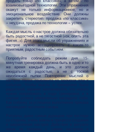
продать товар «по классике», а затем - по
взаимовыгодной технологии. Эти упражнения
окажут не только информационное, но и
эмоциональное воздействие. Они должны
закрепить стереотип: продажа «по классике»
= неудача, продажа по технологии = успех.
Каждая мысль о настрое должна обязательно
быть радостной, а не тягостной («ох, опять эта
фигня...»). Для этого мысли об упражнениях и
настрое нужно ассоциировать с каким-то
приятным, радостным событием.
Попробуйте соблюдать режим дня. 15-
минутная тренировка должна быть в одно и то
же время каждый день, и это должно
ожидаться с радостью, а не с тоской
неизбежной пытки. Повторение мыслей о
настрое также привяжите ко времени или к
событию. Чтобы мысль о тренировке была
радостной, заранее запланируйте, что нового
нужно попробовать в ходе тренировки, и в
случае успеха обязательно наградите себя.
Как собачку за успешное выполнение приказа
награждают кусочком сахара.
Ритуалы, даже самые дурацкие при взгляде
со стороны, очень важны в процессе создания
и закрепления настроя. Действия в ритуале
никак не связаны с самим настроем и