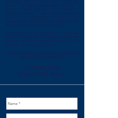
ситуацией, это просто «опорный сигнал» для
мозга: я совершаю ритуальные действия –
включи нужный настрой. Нужно придумать
«опорный сигнал» - предмет, взглянув на
который или почувствовав который в руке,
продавец тут же думает о своём настрое.
Может, это чётки? Вполне возможно...
Потребуется ли принуждение к выработке
настроя? Неизвестно. Но внешняя поддержка
должна обязательно присутствовать. Как от
ментора, так и от окружающих.
Изменить свой язык
|
Как создать правильный
настрой
|
Узнать и применить
CONTACT ME
ПИШИТЕ МНЕ