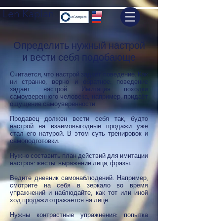
Len Kaplan
Определить нужный настрой
и вести себя подобающе
Считается, что настрой задаёт поведение. Как
ни странно, верно и обратное: поведение
задаёт настрой. Имитация походки
самоуверенного человека, например, придаёт
ощущение самоуверенности.
Продавец должен вести себя так, будто
настрой на взаимовыгодные продажи уже
стал его натурой. В этом суть тренировок и
самоподготовки.
Нужно составить план действий для имитации
настроя: жесты, выражение лица, фразы.
Ведите дневник самонаблюдений. Например,
смотрите на себя в зеркало во время
упражнений и наблюдайте, как тот или иной
ход продажи отражается на лице.
Нужны контрастные упражнения: попытка