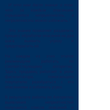
- И что нам даст знание о том,
что за каждым опасением
скрывается неприятность, а
неприятности можно избежать?
- Это знание позволяет разделить
процесс обработки опасения на два
шага: выявить угрозу и
предотвратить её.
На каждом из этих этапов
рекомендуем работать по
соответствующему алгоритму.
Здесь продавец работает в роли
фасилитатора, помогающего
покупателю разобраться с его
опасениями и избежать угроз.
В результате работы по Алгоритму
выявления неприятностей
получается список опасений и