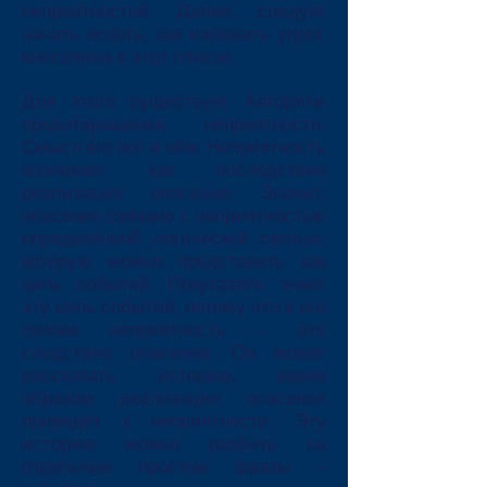
неприятностей. Далее, следует
начать искать, как избежать угроз,
внесённых в этот список.
Для этого существует Алгоритм
предотвращения неприятности.
Смысл его вот в чём. Неприятность
возникнет как последствие
реализации опасения. Значит,
опасение связано с неприятностью
определённой логической связью,
которую можно представить как
цепь событий. Покупатель знает
эту цепь событий, потому что в его
голове неприятность – это
следствие опасения. Он может
рассказать историю, каким
образом реализация опасения
приведёт к неприятности. Эту
историю можно разбить на
отдельные простые фразы –