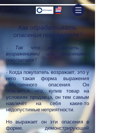
Len Kaplan
Как обрабатывать
опасения покупателя?
- Так что же делать с
возражениями или опасениями
покупателя?
- Когда покупатель возражает, это у
него такая форма выражения
собственного опасения. Он
опасается, что, купив товар на
условиях продавца, он тем самым
навлечёт на себя какие-то
недопустимые неприятности.
Но выражает он эти опасения в
форме, демонстрирующей