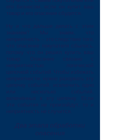
случится с самим покупателем или
его бизнесом, если он купит ваш
товар и его опасение сбудется.
Ну и что дальше делать с этим
знанием? Мы знаем, что
неприятность – это следствие того,
что опасение покупателя сбылось,
потому что он решил купить ваш
товар. Опасение связано с
неприятностью логической
цепочкой событий. Чтобы избежать
неприятности, нужно разорвать эту
цепочку событий, исключить одно
или несколько событий,
включённых в эту цепочку. Если
эти события не произойдут, то и
неприятность не случится.
Два этапа обработки
опасения