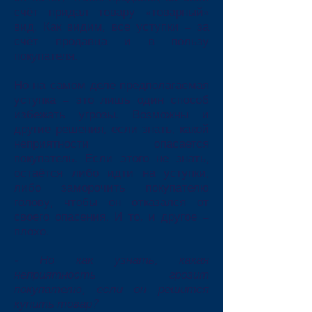
счёт придал товару «товарный»
вид. Как видим, все уступки – за
счёт продавца и в пользу
покупателя.
Но на самом деле предполагаемая
уступка – это лишь один способ
избежать угрозы. Возможны и
другие решения, если знать, какой
неприятности опасается
покупатель. Если этого не знать,
остаётся либо идти на уступки,
либо заморочить покупателю
голову, чтобы он отказался от
своего опасения. И то, и другое –
плохо.
- Но как узнать, какая
неприятность грозит
покупателю, если он решится
купить товар?