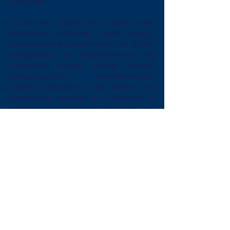
события.
Если не допустить одно или
несколько событий, связь между
опасением и неприятностью будет
разорвана, и неприятность не
случится. Чтобы найти способ
предотвратить неприятность,
нужно подумать, как можно не
допустить каждое из событий, а
потом попытаться объединить эти
мысли в решение. А дальше
помочь покупателю сделать его
реалистичным, используя
особенности вашего товара. Тогда
устранение неприятности
однозначно связывается с покупкой
этого товара.
Задача продавца – помочь
покупателю самому найти такое
решение. Для этого продавец