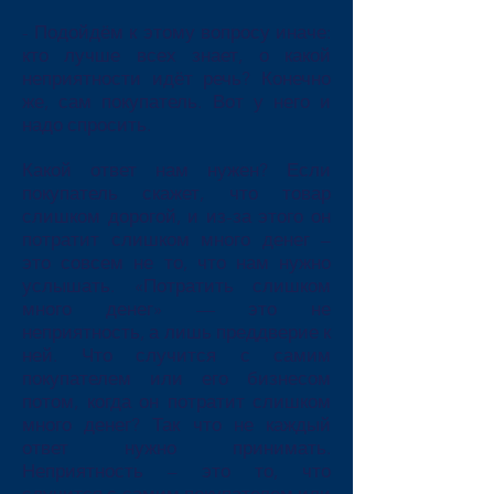
- Подойдём к этому вопросу иначе:
кто лучше всех знает, о какой
неприятности идёт речь? Конечно
же, сам покупатель. Вот у него и
надо спросить.
Какой ответ нам нужен? Если
покупатель скажет, что товар
слишком дорогой, и из-за этого он
потратит слишком много денег –
это совсем не то, что нам нужно
услышать. «Потратить слишком
много денег» — это не
неприятность, а лишь преддверие к
ней. Что случится с самим
покупателем или его бизнесом
потом, когда он потратит слишком
много денег? Так что не каждый
ответ нужно принимать.
Неприятность – это то, что