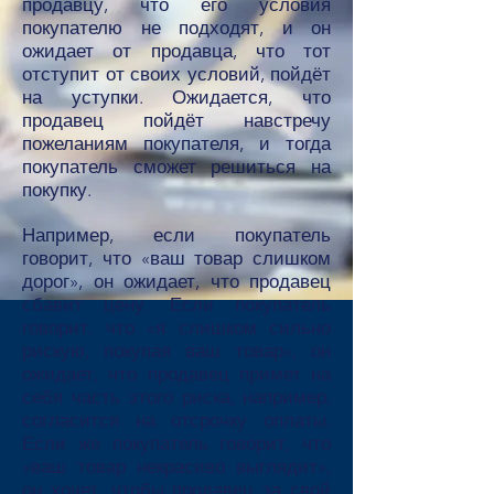
продавцу, что его условия
покупателю не подходят, и он
ожидает от продавца, что тот
отступит от своих условий, пойдёт
на уступки. Ожидается, что
продавец пойдёт навстречу
пожеланиям покупателя, и тогда
покупатель сможет решиться на
покупку.
Например, если покупатель
говорит, что «ваш товар слишком
дорог», он ожидает, что продавец
сбавит цену. Если покупатель
говорит, что «я слишком сильно
рискую, покупая ваш товар», он
ожидает, что продавец примет на
себя часть этого риска, например,
согласится на отсрочку оплаты.
Если же покупатель говорит, что
«ваш товар некрасиво выглядит»,
он хочет, чтобы продавец за свой