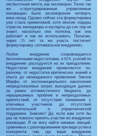
несбыточная мечта, как оксюморон. Точно так
же «структурированные, управляемые
инновации» были оксюмороном четверть
века назад. Однако сейчас эта формулировка
уже стала приемлемой, хотя многие лидеры
отрасли, менеджеры и эксперты до сих пор не
знают, насколько она полезна, как она
работает и как ее использовать. Полагаю,
через 25 лет та же участь постигнет
формулировку «оптимальное внедрение».
Любое внедрение сопровождается
бесконечными недостатками, и 80% усилий по
внедрению расходуется на их преодоление.
Недостатки внедрения проявляются по-
разному: от недостатка критических знаний и
опыта до неожиданного проявления Закона
Мерфи, от экспоненциального накопления
непредсказуемых затрат, выходящих далеко
за рамки оптимистичного бюджета, до
неразрешимых проблем и непреодолимых
препятствий, от отсутствия понимания у
ключевых участников до отсутствия
исполнительной и управленческой
поддержки. Знакомо? Да, если вам хотя бы
раз не повезло принять участие во внедрении
инновации. Я не могу найти никаких эмоций,
сравнимых с разочарованием при виде успеха
конкурента там, где ваше внедрение