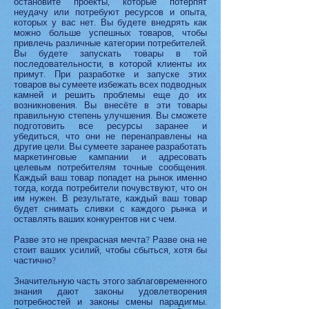
остановите проекты, которые потерпят
неудачу или потребуют ресурсов и опыта,
которых у вас нет. Вы будете внедрять как
можно больше успешных товаров, чтобы
привлечь различные категории потребителей.
Вы будете запускать товары в той
последовательности, в которой клиенты их
примут. При разработке и запуске этих
товаров вы сумеете избежать всех подводных
камней и решить проблемы еще до их
возникновения. Вы внесёте в эти товары
правильную степень улучшения. Вы сможете
подготовить все ресурсы заранее и
убедиться, что они не перенаправлены на
другие цели. Вы сумеете заранее разработать
маркетинговые кампании и адресовать
целевым потребителям точные сообщения.
Каждый ваш товар попадет на рынок именно
тогда, когда потребители почувствуют, что он
им нужен. В результате, каждый ваш товар
будет снимать сливки с каждого рынка и
оставлять ваших конкурентов ни с чем.
Разве это не прекрасная мечта? Разве она не
стоит ваших усилий, чтобы сбыться, хотя бы
частично?
Значительную часть этого заблаговременного
знания дают законы удовлетворения
потребностей и законы смены парадигмы.