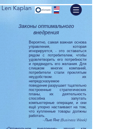
Len Kaplan
Законы оптимального
внедрения
Вероятно, самая важная основа
управления, которая
игнорируется, - это оставаться
рядом с потребителем, чтобы
удовлетворить его потребности
и предвидеть его желания. Для
слишком многих компаний,
потребители стали проклятым
неудобством: их
непредсказуемое
поведение разрушает тщательно
построенные стратегических
планы, их деятельность
способна запутать
компьютерные операции, и они
ещё упорно настаивают на том,
что купленные товары должны
работать.
- Лью Янг (Business Week)
«Оптимальное внедрение» звучит как