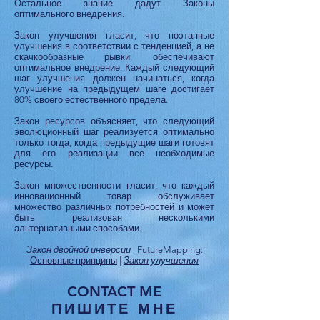
Остальное знание дадут Законы
оптимального внедрения.
Закон улучшения гласит, что поэтапные
улучшения в соответствии с тенденцией, а не
скачкообразные рывки, обеспечивают
оптимальное внедрение. Каждый следующий
шаг улучшения должен начинаться, когда
улучшение на предыдущем шаге достигает
80% своего естественного предела.
Закон ресурсов объясняет, что следующий
эволюционный шаг реализуется оптимально
только тогда, когда предыдущие шаги готовят
для его реализации все необходимые
ресурсы.
Закон множественности гласит, что каждый
инновационный товар обслуживает
множество различных потребностей и может
быть реализован несколькими
альтернативными способами.
Закон двойной инверсии
|
FutureMapping:
Основные принципы
|
Закон улучшения
CONTACT ME
ПИШИТЕ МНЕ