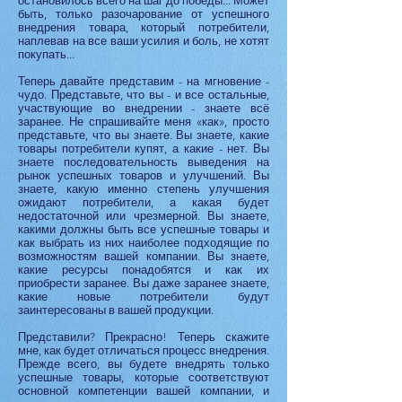
остановилось всего на шаг до победы... Может
быть, только разочарование от успешного
внедрения товара, который потребители,
наплевав на все ваши усилия и боль, не хотят
покупать...
Теперь давайте представим - на мгновение -
чудо. Представьте, что вы - и все остальные,
участвующие во внедрении - знаете всё
заранее. Не спрашивайте меня «как», просто
представьте, что вы знаете. Вы знаете, какие
товары потребители купят, а какие - нет. Вы
знаете последовательность выведения на
рынок успешных товаров и улучшений. Вы
знаете, какую именно степень улучшения
ожидают потребители, а какая будет
недостаточной или чрезмерной. Вы знаете,
какими должны быть все успешные товары и
как выбрать из них наиболее подходящие по
возможностям вашей компании. Вы знаете,
какие ресурсы понадобятся и как их
приобрести заранее. Вы даже заранее знаете,
какие новые потребители будут
заинтересованы в вашей продукции.
Представили? Прекрасно! Теперь скажите
мне, как будет отличаться процесс внедрения.
Прежде всего, вы будете внедрять только
успешные товары, которые соответствуют
основной компетенции вашей компании, и