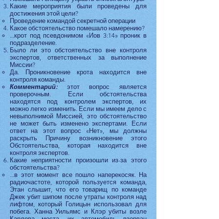
Какие мероприятия были проведены для
достижения этой цели?
Проведение командой секретной операции
Какое обстоятельство помешало намерению?
...крот под псевдонимом «Иов 3:14» проник в
подразделение.
Было ли это обстоятельство вне контроля
экспертов, ответственных за выполнение
Миссии?
Да. Проникновение крота находится вне
контроля команды.
Комментарий:
этот вопрос является
проверочным. Если обстоятельства
находятся под контролем экспертов, их
можно легко изменить. Если мы имеем дело с
невыполнимой Миссией, это обстоятельство
не может быть изменено экспертами. Если
ответ на этот вопрос «Нет», мы должны
раскрыть Причину возникновение этого
Обстоятельства, которая находится вне
контроля экспертов.
Какие неприятности произошли из-за этого
обстоятельства?
...в этот момент все пошло наперекосяк. На
радиочастоте, которой пользуется команда,
Этан слышит, что его товарищ по команде
Джек убит шипом после утраты контроля над
лифтом, который Голицын использовал для
побега. Ханна Уильямс и Клэр убиты возле
Карлова моста, их автомобиль взорван