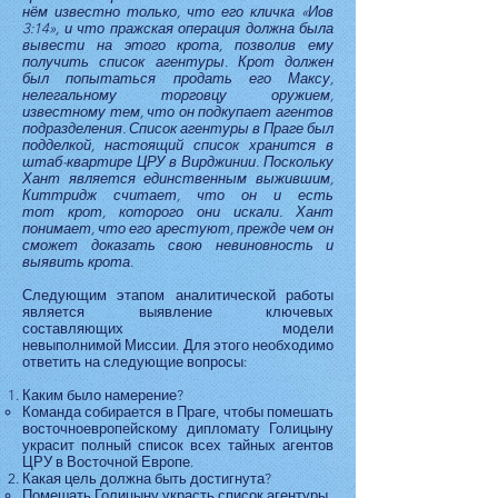
нём известно только, что его кличка «Иов
3:14», и что пражская операция должна была
вывести на этого крота, позволив ему
получить список агентуры. Крот должен
был попытаться продать его Максу,
нелегальному торговцу оружием,
известному тем, что он подкупает агентов
подразделения. Список агентуры в Праге был
подделкой, настоящий список хранится в
штаб-квартире ЦРУ в Вирджинии. Поскольку
Хант является единственным выжившим,
Киттридж считает, что он и есть
тот крот, которого они искали. Хант
понимает, что его арестуют, прежде чем он
сможет доказать свою невиновность и
выявить крота.
Следующим этапом аналитической работы
является выявление ключевых
составляющих модели
невыполнимой Миссии. Для этого необходимо
ответить на следующие вопросы:
Каким было намерение?
Команда собирается в Праге, чтобы помешать
восточноевропейскому дипломату Голицыну
украсит полный список всех тайных агентов
ЦРУ в Восточной Европе.
Какая цель должна быть достигнута?
Помешать Голицыну украсть список агентуры