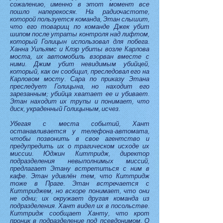
сожалению, именно в этот момент все
пошло наперекосяк. На радиочастоте,
которой пользуется команда, Этан слышит,
что его товарищ по команде Джек убит
шипом после утраты контроля над лифтом,
который Голицын использовал для побега.
Ханна Уильямс и Клэр убиты возле Карлова
моста, их автомобиль взорван вместе с
ними. Джим убит невидимым убийцей,
который, как он сообщил, преследовал его на
Карловом мосту. Сара по приказу Этана
преследует Голицына, но находит его
зарезанным; убийца хватает ее и убивает.
Этан находит их трупы и понимает, что
диск, украденный Голицыным, исчез.
Убегая с места событий, Хант
останавливается у телефона-автомата,
чтобы позвонить в свое агентство и
предупредить их о трагическом исходе их
миссии. Юджин Киттридж, директор
подразделения невыполнимых миссий,
предлагает Этану встретиться с ним в
кафе. Этан удивлён тем, что Киттридж
тоже в Праге. Этан встречается с
Киттриджем, но вскоре понимает, что они
не одни; их окружает другая команда из
подразделения. Хант видел их в посольстве.
Киттридж сообщает Ханту, что крот
проник в подразделение под псевдонимом. О