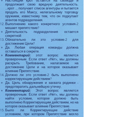
Настоящий крот остается на свободе и
продолжает свою вредную деятельность.
...крот ... получает список агентуры и пытается
продать его Максу, нелегальному торговцу
оружием, известному тем, что он подкупает
агентов подразделения.
Выполнению какого конкретного условия-2
мешает препятствие?
Деятельность подразделения остается
секретной
Обязательно ли это условие-2 для
достижение Цели?
Да. Любая операция команды должна
оставаться в секрете.
Комментарий:
этот вопрос является
проверочным. Если ответ «Нет», мы должны
раскрыть Требование, налагаемое на
достижение Цели и на которое оказывает
влияние Препятствие.
Должно ли это условие-2 быть выполнено
корректирующим действием?
Да. Цель обнаружения и захвата родинки -
предотвратить дальнейшую утечку.
Комментарий:
Этот вопрос является
проверочным. Если ответ «Нет», мы должны
найти условие, которое должно быть
выполнено Корректирующим действием, но на
которое оказывает влияние Препятствие.
Было ли Корректирующее действие
условием, при котором Препятствие могло