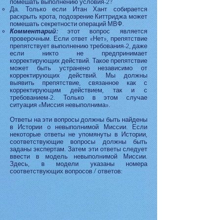
помешать выполнению условия-2?
Да. Только если Итан Хант собирается
раскрыть крота, подозрение Киттриджа может
помешать секретности операций МВФ.
Комментарий:
этот вопрос является
проверочным. Если ответ «Нет», препятствие
препятствует выполнению требования-2, даже
если никто не предпринимает
корректирующих действий. Такое препятствие
может быть устранено независимо от
корректирующих действий. Мы должны
выявить препятствие, связанное как с
корректирующим действием, так и с
требованием-2. Только в этом случае
ситуация «Миссия невыполнима».
Ответы на эти вопросы должны быть найдены
в Истории о невыполнимой Миссии. Если
некоторые ответы не упомянуты в Истории,
соответствующие вопросы должны быть
заданы экспертам. Затем эти ответы следует
ввести в модель невыполнимой Миссии.
Здесь, в модели указаны номера
соответствующих вопросов / ответов: