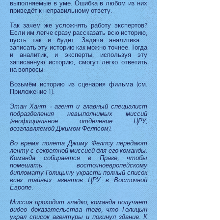
выполняемые в уме. Ошибка в любом из них
приведёт к неправильному ответу.
Так зачем же усложнять работу экспертов?
Если им легче сразу рассказать всю историю,
пусть так и будет. Задача аналитика -
записать эту историю как можно точнее. Тогда
и аналитик, и эксперты, используя эту
записанную историю, смогут легко ответить
на вопросы.
Возьмём историю из сценария фильма (см.
Приложение 1):
Этан Хант - агент и главный специалист
подразделения невыполнимых миссий
(неофициальное отделение ЦРУ,
возглавляемой Джимом Фелпсом).
Во время полета Джиму Фелпсу передают
ленту с секретной миссией для его команды.
Команда собирается в Праге, чтобы
помешать восточноевропейскому
дипломату Голицыну украсть полный список
всех тайных агентов ЦРУ в Восточной
Европе.
Миссия проходит гладко, команда получает
видео доказательства того, что Голицын
украл список агентуры и покинул здание. К