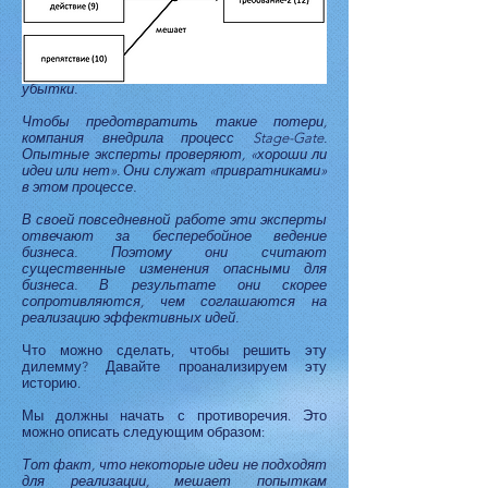
инноваций.
Однако некоторые идеи не годятся для
реализации. Если компания попытается их
внедрить, она понесет значительные
убытки.
Чтобы предотвратить такие потери,
компания внедрила процесс Stage-Gate.
Опытные эксперты проверяют, «хороши ли
идеи или нет». Они служат «привратниками»
в этом процессе.
В своей повседневной работе эти эксперты
отвечают за бесперебойное ведение
бизнеса. Поэтому они считают
существенные изменения опасными для
бизнеса. В результате они скорее
сопротивляются, чем соглашаются на
реализацию эффективных идей.
Что можно сделать, чтобы решить эту
дилемму? Давайте проанализируем эту
историю.
Мы должны начать с противоречия. Это
можно описать следующим образом:
Тот факт, что некоторые идеи не подходят
для реализации, мешает попыткам