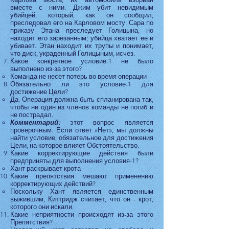
вместе с ними. Джим убит невидимым
убийцей, который, как он сообщил,
преследовал его на Карловом мосту. Сара по
приказу Этана преследует Голицына, но
находит его зарезанным; убийца хватает ее и
убивает. Этан находит их трупы и понимает,
что диск, украденный Голицыным, исчез.
Какое конкретное условие-1 не было
выполнено из-за этого?
Команда не несет потерь во время операции
Обязательно ли это условие-1 для
достижение Цели?
Да. Операция должна быть спланирована так,
чтобы ни один из членов команды не погиб и
не пострадал.
Комментарий:
этот вопрос является
проверочным. Если ответ «Нет», мы должны
найти условие, обязательное для достижения
Цели, на которое влияет Обстоятельство.
Какие корректирующие действия были
предприняты для выполнения условия-1?
Хант раскрывает крота
Какие препятствия мешают применению
корректирующих действий?
Поскольку Хант является единственным
выжившим, Киттридж считает, что он - крот,
которого они искали.
Какие неприятности происходят из-за этого
Препятствия?