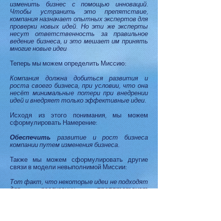
изменить бизнес с помощью инноваций.
Чтобы устранить это препятствие,
компания назначает опытных экспертов для
проверки новых идей. Но эти же эксперты
несут ответственность за правильное
ведение бизнеса, и это мешает им принять
многие новые идеи
Теперь мы можем определить Миссию:
Компания должна добиться развития и
роста своего бизнеса, при условии, что она
несёт минимальные потери при внедрении
идей и внедряет только эффективные идеи.
Исходя из этого понимания, мы можем
сформулировать Намерение:
Обеспечить
развитие и рост бизнеса
компании путем изменения бизнеса.
Также мы можем сформулировать другие
связи в модели невыполнимой Миссии:
Тот факт, что некоторые идеи не подходят
для реализации,
препятствует
соблюдению требования о минимальных
потерях при внедрении идей.
Изменение бизнеса должно
обеспечивать