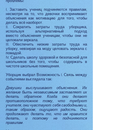
проблемы:
I. Заставить учениц подчиняются правилам,
несмотря на то, что девочки воспринимают
объяснения как мотивацию для того, чтобы
делать всё наоборот.
II. Сократить затраты труда уборщика,
используя альтернативный подход
вместо объяснения ученицам, чтобы они не
целовали зеркала.
III. Обеспечить низкие затраты труда на
уборку, невзирая на моду целовать зеркала с
помадой.
IV. Сделать школу здоровой и безопасной для
школьников без того, чтобы содержать в
чистоте школьные помещения.
Уборщик выбрал Возможность I. Связь между
событиями выглядела так:
Девушки выслушивают объяснения. Их
желание быть независимым заставляет их
делать обратное. Когда они делают
противоположное тому, что требуют
учителя, они чувствуют себя свободными и,
таким образом, ощущают радость. Они
продолжают делать то, что им нравится
делать, и поэтому не подчиняются
правилам.