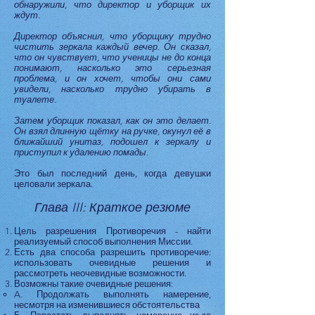
обнаружили, что директор и уборщик их
ждут.
Директор объяснил, что уборщику трудно
чистить зеркала каждый вечер. Он сказал,
что он чувствует, что ученицы не до конца
понимают, насколько это серьезная
проблема, и он хочет, чтобы они сами
увидели, насколько трудно убирать в
туалете.
Затем уборщик показал, как он это делает.
Он взял длинную щётку на ручке, окунул её в
ближайший унитаз, подошел к зеркалу и
приступил к удалению помады.
Это был последний день, когда девушки
целовали зеркала.
Глава III: Краткое резюме
Цель разрешения Противоречия - найти
реализуемый способ выполнения Миссии.
Есть два способа разрешить противоречие:
использовать очевидные решения и
рассмотреть неочевидные возможности.
Возможны такие очевидные решения:
A. Продолжать выполнять намерение,
несмотря на изменившиеся обстоятельства