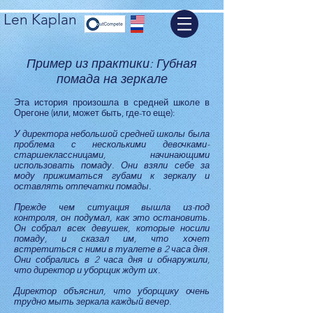
Len Kaplan
Пример из практики: Губная
помада на зеркале
Эта история произошла в средней школе в
Орегоне (или, может быть, где-то еще):
У директора небольшой средней школы была
проблема с несколькими девочками-
старшеклассницами, начинающими
использовать помаду. Они взяли себе за
моду прижиматься губами к зеркалу и
оставлять отпечатки помады.
Прежде чем ситуация вышла из-под
контроля, он подумал, как это остановить.
Он собрал всех девушек, которые носили
помаду, и сказал им, что хочет
встретиться с ними в туалете в 2 часа дня.
Они собрались в 2 часа дня и обнаружили,
что директор и уборщик ждут их.
Директор объяснил, что уборщику очень
трудно мыть зеркала каждый вечер.