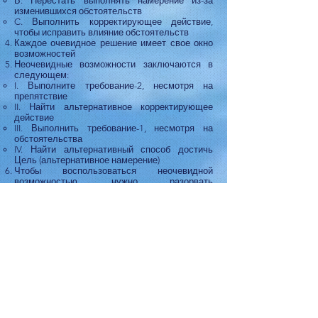
Б. Перестать выполнять намерение из-за
изменившихся обстоятельств
C. Выполнить корректирующее действие,
чтобы исправить влияние обстоятельств
Каждое очевидное решение имеет свое окно
возможностей
Неочевидные возможности заключаются в
следующем:
I. Выполните требование-2, несмотря на
препятствие
II. Найти альтернативное корректирующее
действие
III. Выполнить требование-1, несмотря на
обстоятельства
IV. Найти альтернативный способ достичь
Цель (альтернативное намерение)
Чтобы воспользоваться неочевидной
возможностью, нужно разорвать
соответствующую связь
Каждая связь может быть описана как
история, состоящая из цепочки событий
Связь можно разорвать, найдя способ
избежать любое событие (для возможностей I
и III) или находя альтернативный способ
выполнить любое событие (для возможностей
II и IV).
Пример из Практики
|
Миссия невыполнима:
как её успешно выполнить
|
Глава IV