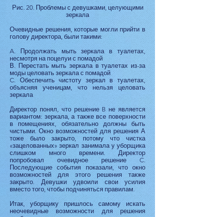
Рис. 20. Проблемы с девушками, целующими
зеркала
Очевидные решения, которые могли прийти в
голову директора, были такими:
A. Продолжать мыть зеркала в туалетах,
несмотря на поцелуи с помадой
В. Перестать мыть зеркала в туалетах из-за
моды целовать зеркала с помадой
C. Обеспечить чистоту зеркал в туалетах,
объясняя ученицам, что нельзя целовать
зеркала
Директор понял, что решение B не является
вариантом: зеркала, а также все поверхности
в помещениях, обязательно должны быть
чистыми. Окно возможностей для решения А
тоже было закрыто, потому что чистка
«зацелованных» зеркал занимала у уборщика
слишком много времени. Директор
попробовал очевидное решение C.
Последующие события показали, что окно
возможностей для этого решения также
закрыто. Девушки удвоили свои усилия
вместо того, чтобы подчиняться правилам.
Итак, уборщику пришлось самому искать
неочевидные возможности для решения