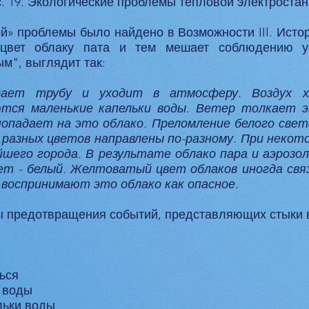
. 19. Экологические проблемы тепловой электроста
» проблемы было найдено в Возможности III. Истор
 цвет облаку пата и тем мешает соблюдению у
м", выглядит так:
ает трубу и уходит в атмосферу. Воздух х
ются маленькие капельки воды. Ветер толкает э
попадает на это облако. Преломление белого свет
и разных цветов направлены по-разному. При некот
йшего города. В результате облако пара и аэроз
т - белый. Желтоватый цвет облаков иногда свя
воспринимают это облако как опасное.
 предотвращения событий, представляющих стыки в
ься
 воды
льки воды