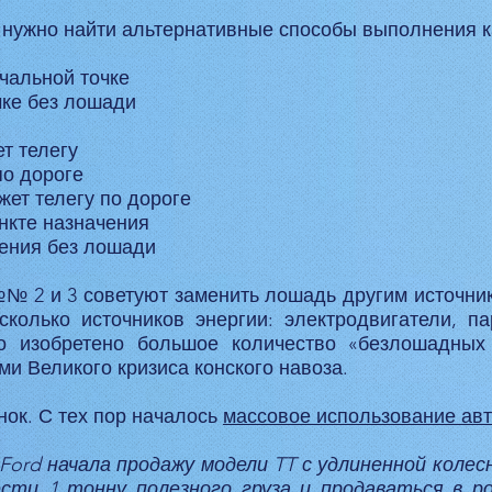
, нужно найти альтернативные способы выполнения 
чальной точке
чке без лошади
ет телегу
по дороге
жет телегу по дороге
нкте назначения
чения без лошади
№№ 2 и 3 советуют заменить лошадь другим источнико
колько источников энергии: электродвигатели, 
о изобретено большое количество «безлошадных
 Великого кризиса конского навоза.
нок. С тех пор началось
массовое использование ав
 Ford начала продажу модели TT с удлиненной колес
сти 1 тонну полезного груза и продаваться в ро