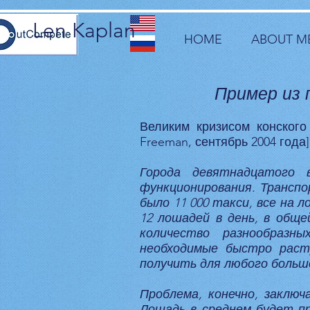
Len Kaplan
HOME
ABOUT M
Пример из 
Великим кризисом конского
Freeman, сентябрь 2004 год
Города девятнадцатого 
функционирования. Транспо
было 11 000 такси, все на
12 лошадей в день, в обще
количество разнообразн
необходимые быстро раст
получить для любого больш
Проблема, конечно, заключ
Лошадь в среднем будет пр