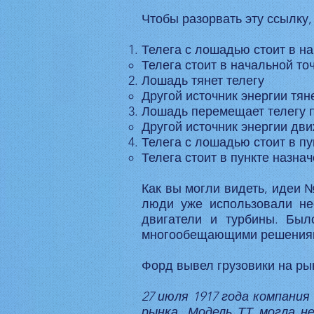
Чтобы разорвать эту ссылку
Телега с лошадью стоит в на
Телега стоит в начальной то
Лошадь тянет телегу
Другой источник энергии тян
Лошадь перемещает телегу 
Другой источник энергии дви
Телега с лошадью стоит в пу
Телега стоит в пункте назна
Как вы могли видеть, идеи 
люди уже использовали нес
двигатели и турбины. Был
многообещающими решениями
Форд вывел грузовики на ры
27 июля 1917 года компания
рынка. Модель ТТ могла не