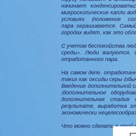
начинает конденсироватьс
микроскопические капли во
условиях (положение с
пара окрашивается. Самы
городах видят, как это об
С учетом беспокойства люд
среды». Люди жалуются, 
отработанного пара.
На самом деле, отработанн
таких как оксиды серы (об
Введение дополнительной с
(дополнительное оборудо
дополнительная стадия 
результате, выработка э
экономически нецелесообраз
Что можно сделать в этой 