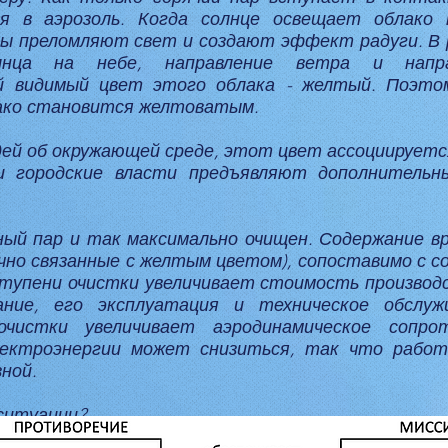
я в аэрозоль. Когда солнце освещает облако 
ды преломляют свет и создают эффект радуги. В
олнца на небе, направление ветра и направ
й видимый цвет этого облака - желтый. Поэтом
лако становится желтоватым.
ей об окружающей среде, этот цвет ассоциируетс
и городские власти предъявляют дополнительн
ый пар и так максимально очищен. Содержание в
ычно связанные с желтым цветом), сопоставимо с с
тупени очистки увеличивает стоимость производ
вание, его эксплуатация и техническое обслуж
очистки увеличивает аэродинамическое сопро
лектроэнергии может снизиться, так что рабо
ной.
ситуации?