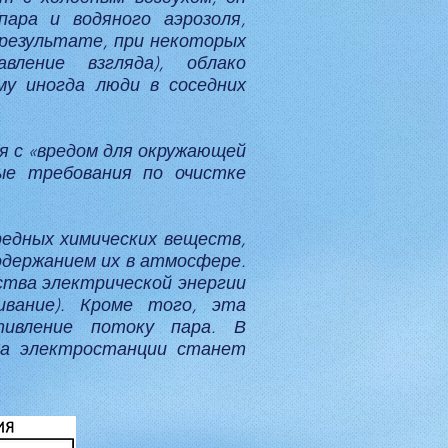
пара и водяного аэрозоля,
 результате, при некоторых
ление взгляда), облако
у иногда люди в соседних
я с «вредом для окружающей
ые требования по очистке
редных химических веществ,
одержанием их в атмосфере.
ства электрической энергии
ивание). Кроме того, эта
тивление потоку пара. В
та электростанции станет