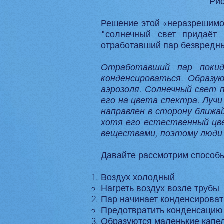
Рис
Решение этой «неразрешимой
"солнечный свет придаёт
отработавший пар безвредны
Отработавший пар покид
конденсироваться. Образу
аэрозоля. Солнечный свет 
его на цвета спектра. Луч
направлен в сторону ближа
хотя его естественный цве
веществами, поэтому люди 
Давайте рассмотрим способы
Воздух холодный
Нагреть воздух возле трубы
Пар начинает конденсироват
Предотвратить конденсацию
Образуются маленькие капе