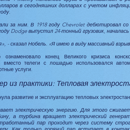
олларов в сегодняшних долларах с учетом инфляци
году.
ли за ним. В 1918 году Chevrolet дебютировал со
году Dodge выпустил 24-тонный грузовик, началась 
я», - сказал Нобель. «Я имею в виду массивный взрыв
 ознаменовало конец Великого кризиса конск
: вместо телеги с лошадью использовался автом
тные услуги.
ер из практики: Тепловая электрост
ула развитие и эксплуатацию тепловых электроста
ает электрическую энергию. Для этого сжигает
ину, а турбина вращает электрический генерат
тработанный пар проходит через систему строг
ру. Как только горячий пар вступает в контак