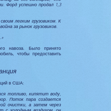
и. Форд успешно продал 1,3
 своим легким грузовиком. К
война за рынок грузовиков.
.»
ого навоза. Было принято
обиль, чтобы предоставить
анция
нций в США:
ся топливо, кипятит воду,
ор. Поток пара создается
ой очистки, а затем через
т с холодным воздухом, он