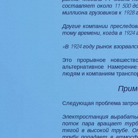
составляет около 11 500 д
миллиона грузовиков к 1928 
Другие компании преследова
тому времени, когда в 1924 
«В 1924 году рынок взорвалс
Это прорывное новшество
альтернативное Намерение
людям и компаниям транспор
Прим
Следующая проблема затрон
Электростанция вырабатыв
поток пара вращает турб
тягой в высокой трубе. О
трубу попадает в атмосфе