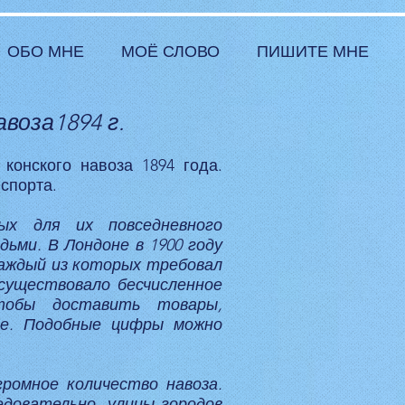
ОБО МНЕ
МОЁ СЛОВО
ПИШИТЕ МНЕ
воза1894 г.
конского навоза 1894 года.
спорта.
ых для их повседневного
ьми. В Лондоне в 1900 году
каждый из которых требовал
 существовало бесчисленное
чтобы доставить товары,
ре. Подобные цифры можно
громное количество навоза.
едовательно, улицы городов