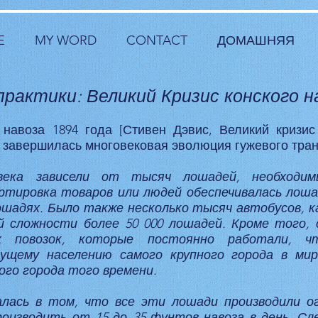
E
MY WORD
CONTACT
ДОМАШНЯЯ
практики: Великий Кризис конского на
 навоза 1894 года [Стивен Дэвис, Великий кризис 
а] завершилась многовековая эволюция гужевого тран
века зависели от тысяч лошадей, необходим
ртировка товаров или людей обеспечивалась лошад
 лошадях. Было также несколько тысяч автобусов, 
й сложности более 50 000 лошадей. Кроме того,
ых повозок, которые постоянно работали, 
ущему населению самого крупного города в ми
ого города того времени.
алась в том, что все эти лошади производили о
оизводить от 15 до 35 фунтов навоза в день. Сл