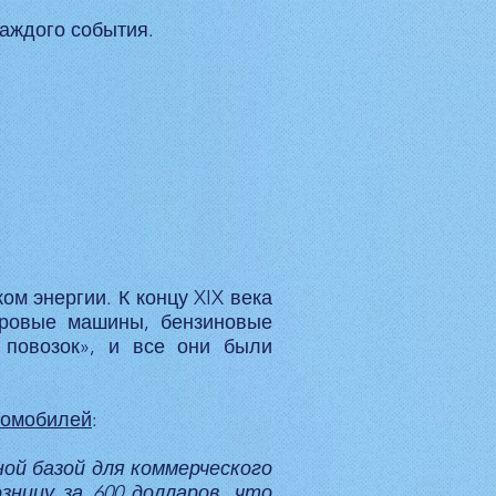
каждого события.
м энергии. К концу XIX века
паровые машины, бензиновые
 повозок», и все они были
томобилей
:
ной базой для коммерческого
зницу за 600 долларов, что