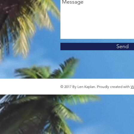
Send
© 2017 By Len Kaplan. Proudly created with
W