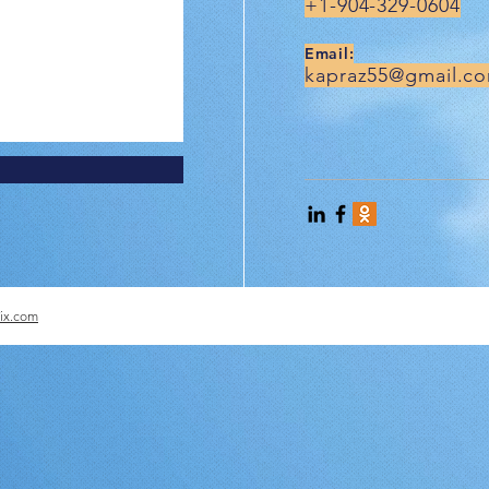
+1-904-329-0604
Email:
kapraz55@gmail.c
ix.com