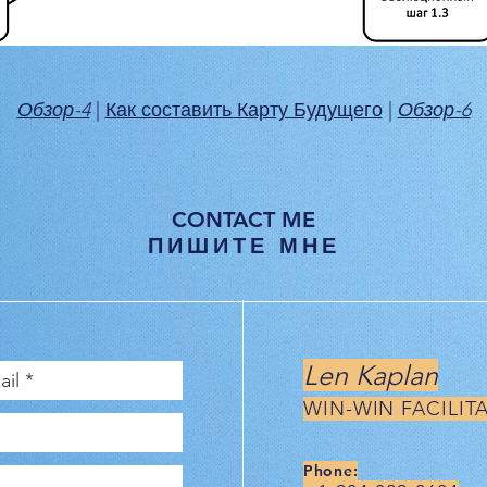
Обзор-4
|
Как составить Карту Будущего
|
Обзор-6
CONTACT ME
ПИШИТЕ МНЕ
Len Kaplan
WIN-WIN FACILIT
Phone: