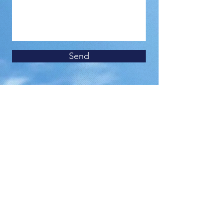
Send
Len Kaplan
WIN-WIN FACILITATOR
Phone:
+1-904-329-0604
Email:
kapraz55@gmail.com