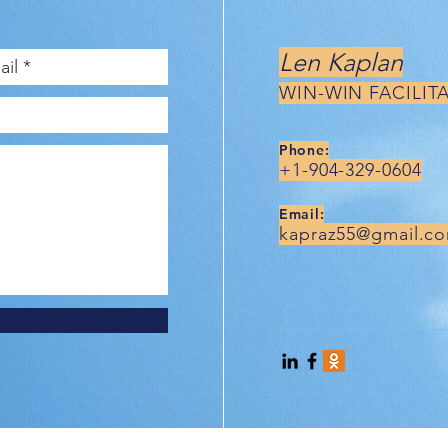
Len Kaplan
WIN-WIN FACILIT
Phone:
+1-904-329-0604
Email:
kapraz55@gmail.c