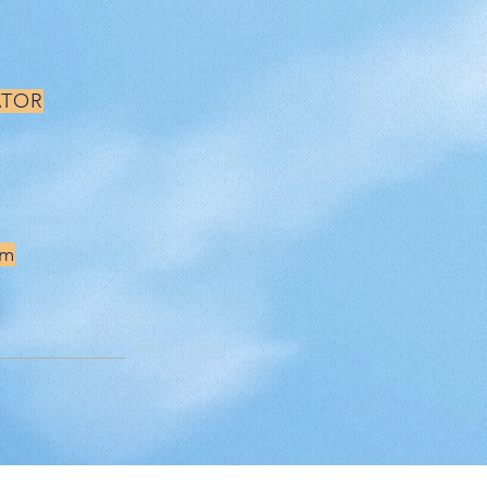
ATOR
om