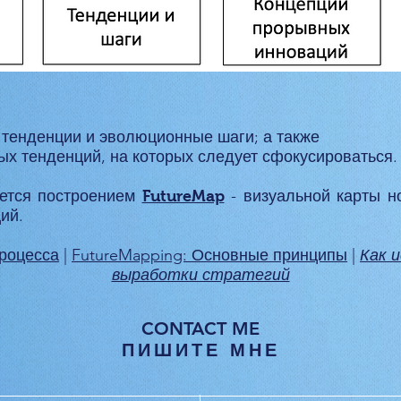
тенденции и эволюционные шаги; а также
х тенденций, на которых следует сфокусироваться.
ается построением
- визуальной карты н
FutureMap
ий.
процесса
|
FutureMapping: Основные принципы
|
Как 
выработки стратегий
CONTACT ME
ПИШИТЕ МНЕ