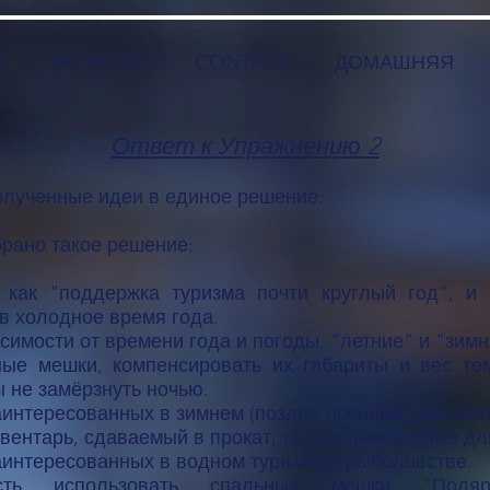
E
MY WORD
CONTACT
ДОМАШНЯЯ
Ответ к Упражнению 2
олученные идеи в единое решение.
рано такое решение:
 как "поддержка туризма почти круглый год", и
в холодное время года.
симости от времени года и погоды, "летние" и "зим
ые мешки, компенсировать их габариты и вес тем,
 не замёрзнуть ночью.
аинтересованных в зимнем (поздне-осеннем, ранне-в
вентарь, сдаваемый в прокат, то, что необходимо для
аинтересованных в водном туризме и рыболовстве.
ость использовать спальные мешки "Поляр