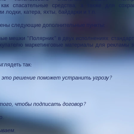
 как спасательные средства, а также для сохра
 лодки, катера, яхты, байдарки и т.п.
сены следующие дополнительные пункты:
ые мешки "Полярник" в двух исполнениях: стандар
купателю маркетинговые материалы для рекламы зи
глядеть так:
, это решение поможет устранить угрозу?
того, чтобы подписать договор?
о.
ываем.