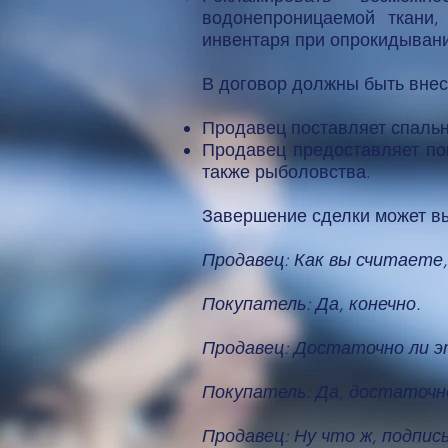
водонепроницаемой ткани,
инвентаря при опрокидывании
В договор должны быть вне
Продавец поставляет спальн
Продавец предоставляет по
также рыболовства.
Завершение сделки может вы
Продавец: Как вы считаете
Покупатель: Да, конечно.
Продавец: Достаточно ли э
Покупатель: Да, достаточн
Продавец: Ну что ж, подпис