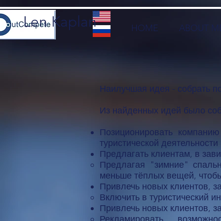
Len Kaplan
HOME
ABOUT M
Наилучшая идея - собрать п
Из найденных идей было соб
Позиционировать компанию
туристической деятельности 
Предлагать клиентам, в зави
Предлагая "зимние" спальн
меньше тёплых вещей, чтобы
Привлечь новых клиентов, з
Включить в туристический ин
Привлечь новых клиентов, з
Рекламировать возможн