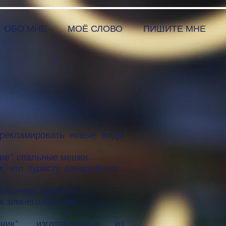
ОБО МНЕ
МОЁ СЛОВО
ПИШИТЕ МНЕ
 рекламировать новые виды
ние" спальные мешки.
 что туристу понадобится ​
есеннем) туризме.
 зимнего туризма.​
ник", изготовленные из