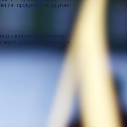
нения продуктов и другого
тном и водонепроницаемом.
мнего и водного туризма, а