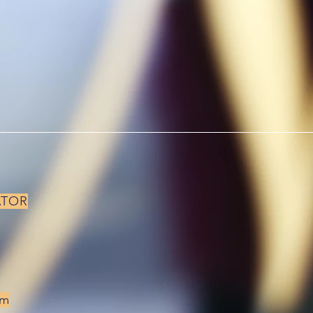
ATOR
om