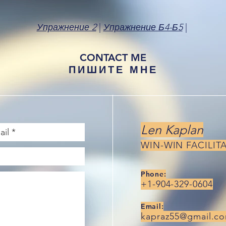
Упражнение 2
|
Упражнение Б4-Б5
|
CONTACT ME
ПИШИТЕ МНЕ
Len Kaplan
WIN-WIN FACILIT
Phone:
+1-904-329-0604
Email:
kapraz55@gmail.c