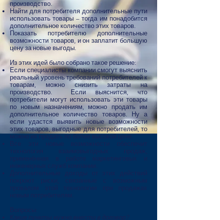
производство.
Найти для потребителя дополнительные пути
использовать товары – тогда им понадобится
дополнительное количество этих товаров.
Показать потребителю дополнительные
возможности товаров, и он заплатит большую
цену за новые выгоды.
Из этих идей было собрано такое решение:
Если специалисты компании смогут выяснить
реальный уровень требований потребителей к
товарам, можно снизить затраты на
производство. Если выяснится, что
потребители могут использовать эти товары
по новым назначениям, можно продать им
дополнительное количество товаров. Ну а
если удастся выявить новые возможности
этих товаров, выгодные для потребителей, то
можно их продать по более высокой цене.
Все эти новые возможности обеспечит
технология взаимовыгодных продаж,
применённая в работе маркетинговых и
инженерных служб компании.
Дополнительные доходы от этих действий
покроют риски, связанные с возможным
провалом этой технологии при продажах
новым потребителям.
Вопросы:​
Какие пункты нужно внести в договор?