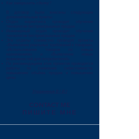
Как завершить сделку?
В договор были внесены следующие
дополнительные пункты:
Отдел маркетинга проводит обучение
технологии беспроигрышных продаж
Инженерный отдел проводит обучение
технологии беспроигрышных продаж
Эти отделы совместно проводят проекты
«Выявление реальных требований к товарам»,
«Использование товаров по новым
назначениям» и «Выявление новых
возможностей для потребителей»
По рекомендациям этих проектов проводятся
работы по снижению себестоимости,
повышению объёма продаж и повышению
цены
Упражнение В1-В3
CONTACT ME
ПИШИТЕ МНЕ