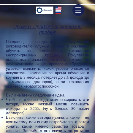
Len Kaplan
Пример: Продажа технологии
продаж
Продавец предлагает покупателю
(руководителю службы продаж в компании)
обучить его подчинённых технологии
беспроигрышных продаж. Покупатель
высказывает опасение, что эта технология
слишком нова и не проверена. Продавцу
удаётся выяснить, какой угрозы опасается
покупатель: компания за время обучения и
коучинга (3 месяца) потеряет до 3% дохода (до
1 миллиона долларов), если технология
окажется неработоспособной.
Были найдены следующие идеи:
Чтобы в течение года скомпенсировать эти
потери, нужно каждый месяц повышать
доходы на 0,25% (чуть больше 80 тысяч
долларов).
Выяснить, какие выгоды нужны, а какие – не
нужны тому или иному потребителю, а затем
узнать, какие именно свойства товара –
лишние. За счёт этого снизить затраты на