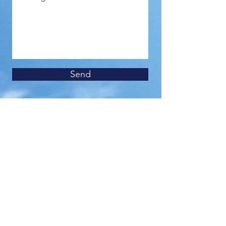
Send
Len Kaplan
WIN-WIN FACILITATOR
Phone:
+1-904-329-0604
Email:
kapraz55@gmail.com