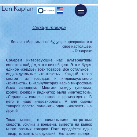
Len Kaplan
Сердце товара
Делая выбор, мы своё будущее превращаем в
своё настоящее.
- Теткоракс
Соберём интересующие нас альтернативы
вместе и найдём, что в них общего. Это и будет
единое «сердце» всех товаров. Всё остальное –
индивидуальные «контексты». Каждый товар
состоит из «сердца» и индивидуального
«контекста». В калькуляторах Касио микросхема
была «сердцем». Мостики между тупиками,
корпус, кнопки и индикатор были «контекстом».
«Сердце» – самое сложное в производстве. В
него и надо инвестировать. А для смены
товаров просто заменять один «контекст» на
другой.
Тогда можно, с наименьшими затратами
средств, усилий и времени, вывести на рынок
много разных товаров. Пока продаётся один
товар, готовить следующий. Его время придёт,