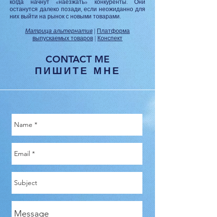
когда начнут «наезжать» конкуренты. Они
останутся далеко позади, если неожиданно для
них выйти на рынок с новыми товарами.
Матрица альтернатив
|
Платформа
выпускаемых товаров
|
Конспект
CONTACT ME
ПИШИТЕ МНЕ