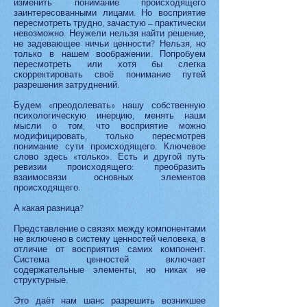
изменить понимание происходящего
заинтересованными лицами. Но восприятие
пересмотреть трудно, зачастую – практически
невозможно. Неужели нельзя найти решение,
не задевающее ничьи ценности? Нельзя, но
только в нашем воображении. Попробуем
пересмотреть или хотя бы слегка
скорректировать своё понимание путей
разрешения затруднений.
Будем «преодолевать» нашу собственную
психологическую инерцию, менять наши
мысли о том, что восприятие можно
модифицировать, только пересмотрев
понимание сути происходящего. Ключевое
слово здесь «только». Есть и другой путь
ревизии происходящего: преобразить
взаимосвязи основных элементов
происходящего.
А какая разница?
Представление о связях между компонентами
не включено в систему ценностей человека, в
отличие от восприятия самих компонент.
Система ценностей включает
содержательные элементы, но никак не
структурные.
Это даёт нам шанс разрешить возникшее