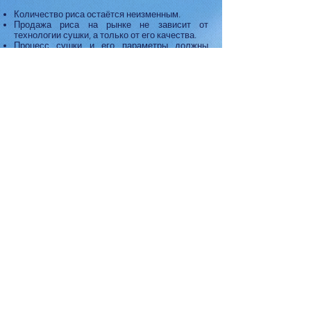
Количество риса остаётся неизменным.
Продажа риса на рынке не зависит от
технологии сушки, а только от его качества.
Процесс сушки и его параметры должны
оставаться прежними: они определяют
качество сушки и длительность хранения.
Поэтому то, что связано с приведенными
требованиями, мы исключим из рассмотрения.
Вот что можно модифицировать:
потребление энергии для нагрева воздуха
сохранится
теплота сгорания сохранится
требуемое количество керосина сохранится
затраты на топливо сохранятся
прибыль от продажи зерна меньше цены
глушителя
прибыль уменьшится
Невыполнимая миссия
|
Невыполнимые
миссии и ценности
|
Модификация событий
CONTACT ME
ПИШИТЕ МНЕ