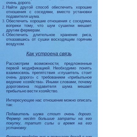
очень дорого.
Найти другой способ обеспечить хорошие
отношения с соседями, вместо установки
подавителя шума.
Обеспечить хорошие отношения с соседями,
вопреки тому, что шум сушилки мешает
другим фермерам.
Обеспечить длительное хранение риса,
отказавшись от сушки восходящим горячим
воздухом.
Как устроена связь
Рассмотрим возможности, предложенные
первой модификацией. Необходимо понять
взаимосвязь препятствия «глушитель стоит
очень дорого» с требованием «прибыльное
ведение хозяйства». Иными словами, почему
дороговизна подавителя шума мешает
прибыльно вести хозяйство.
Интересующее нас отношение можно описать
так:
Подавитель шума стоит очень дорого
.
Фермер несёт большие затраты на его
покупку
,
тратит силы и время на его
установку
.
Фермер продаёт рис
и
получает доход с его