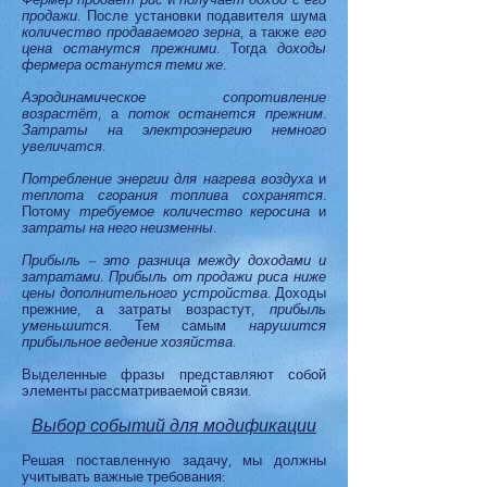
продажи
. После установки подавителя шума
количество продаваемого зерна
, а также
его
цена останутся прежними
. Тогда
доходы
фермера останутся теми же
.
Аэродинамическое сопротивление
возрастёт
, а
поток останется прежним
.
Затраты на электроэнергию немного
увеличатся
.
Потребление энергии для нагрева воздуха
и
теплота сгорания топлива сохранятся
.
Потому
требуемое количество керосина
и
затраты на него неизменны
.
Прибыль – это разница между доходами и
затратами
.
Прибыль от продажи риса ниже
цены дополнительного устройства
. Доходы
прежние, а затраты возрастут,
прибыль
уменьшитс
я. Тем самым
нарушится
прибыльное ведение хозяйства
.
Выделенные фразы представляют собой
элементы рассматриваемой связи.
Выбор событий для модификации
Решая поставленную задачу, мы должны
учитывать важные требования: