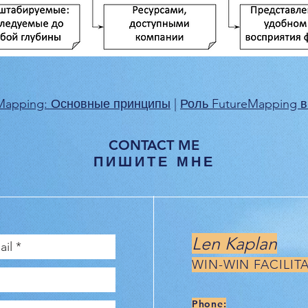
Mapping: Основные принципы
|
Роль FutureMapping в
CONTACT ME
ПИШИТЕ МНЕ
Len Kaplan
WIN-WIN FACILIT
Phone: