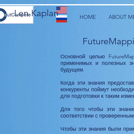
Len Kaplan
HOME
ABOUT M
FutureMappi
Основной целью FutureMap
применимых и полезных зн
будущем.
Когда эти знания предостав
конкуренты поймут необход
для подготовки к таким изме
Для того чтобы эти знани
соответствии с проверенны
Чтобы эти знания были при