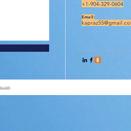
+1-904-329-0604
Email:
kapraz55@gmail.c
ix.com