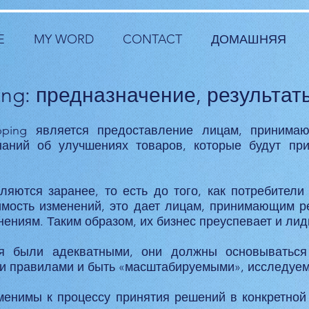
E
MY WORD
CONTACT
ДОМАШНЯЯ
ng: предназначение, результат
ping является предоставление лицам, принима
аний об улучшениях товаров, которые будут п
ляются заранее, то есть до того, как потребители 
имость изменений, это дает лицам, принимающим р
нениям. Таким образом, их бизнес преуспевает и лид
я были адекватными, они должны основываться
ми правилами и быть «масштабируемыми», исследуе
менимы к процессу принятия решений в конкретной