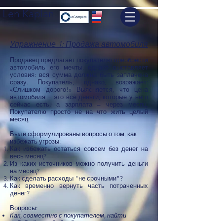
Len Kaplan
Упражнение 1: Продажа автомобиля
Продавец предлагает покупателю приобрести
автомобиль его мечты, однако выставляет
условия: вся сумма должна быть заплачена
сразу. Покупатель, однако, возражает:
«Слишком дорого!» Выясняется, что цена
автомобиля – это все деньги, которые у него
сейчас есть, а зарплата – через месяц.
Покупателю просто не на что жить целый
месяц.
Были сформулированы вопросы о том, как
избежать угрозы:
Как избежать остаться совсем без денег на
весь месяц?
Из каких источников можно получить деньги
на месяц?
Как сделать расходы "не срочными"?
Как временно вернуть часть потраченных
денег?
Вопросы:​
Как, совместно с покупателем, найти