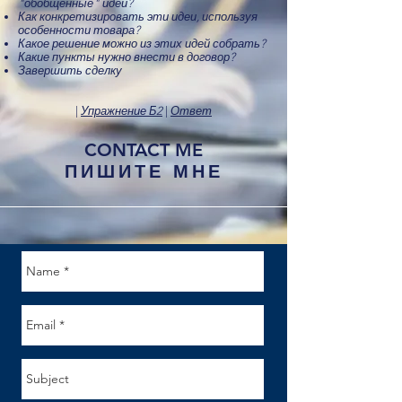
"обобщённые" идеи?
Как конкретизировать эти идеи, используя
особенности товара?
Какое решение можно из этих идей собрать?
Какие пункты нужно внести в договор?
Завершить сделку
|
Упражнение Б2
|
Ответ
CONTACT ME
ПИШИТЕ МНЕ