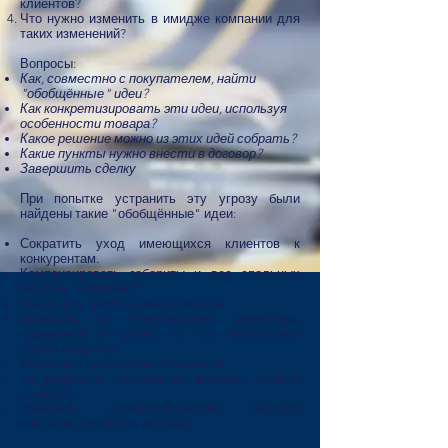
клиентов?
Что нужно изменить в имидже компании для
таких изменений?
Вопросы:​
Как, совместно с покупателем, найти
"обобщённые" идеи?
Как конкретизировать эти идеи, используя
особенности товара?
Какое решение можно из этих идей собрать?
Какие пункты нужно внести в договор?
Завершить сделку
При попытке устранить эту угрозу были
найдены такие "обобщённые" идеи:
Сократить уход имеющихся клиентов к
конкурентам.
Компенсировать габариты и вес спальных
мешков "Полярник".
Увеличить приток новых клиентов.
Включить в туристический инвентарь,
сдаваемый в прокат, то, что необходимо
новым клиентам.​
Увеличить приток новых клиентов.
Не допустить сокращения возврата старых
клиентов.
Изменить позиционирование бизнеса
компании, изменить рекламу.