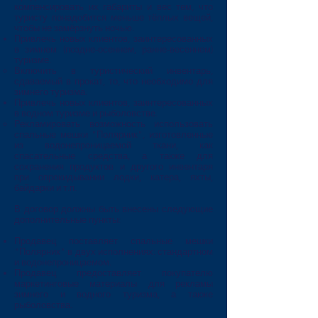
компенсировать их габариты и вес тем, что
туристу понадобится ​меньше тёплых вещей,
чтобы не замёрзнуть ночью.
Привлечь новых клиентов, заинтересованных
в зимнем (поздне-осеннем, ранне-весеннем)
туризме.
Включить в туристический инвентарь,
сдаваемый в прокат, то, что необходимо для
зимнего туризма.​
Привлечь новых клиентов, заинтересованных
в водном туризме и рыболовстве.
Рекламировать возможность использовать
спальные мешки "Полярник", изготовленные
из водонепроницаемой ткани, как
спасательные средства, а также для
сохранения продуктов и другого инвентаря
при опрокидывании лодки, катера, яхты,
байдарки и т.п.
В договор должны быть внесены следующие
дополнительные пункты:
Продавец поставляет спальные мешки
"Полярник" в двух исполнениях: стандартном
и водонепроницаемом.
Продавец предоставляет покупателю
маркетинговые материалы для рекламы
зимнего и водного туризма, а также
рыболовства.