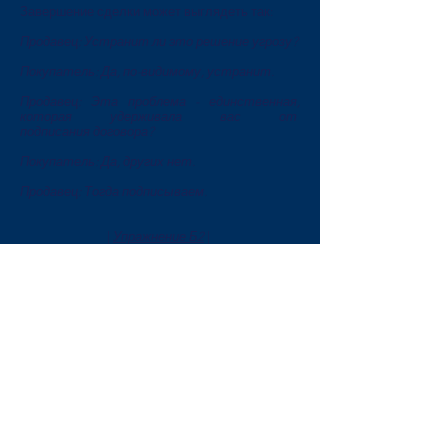
Завершение сделки может выглядеть так:
Продавец: Устранит ли это решение угрозу?
Покупатель: Да, по-видимому, устранит.
Продавец: Эта проблема - единственная,
которая удерживала вас от
подписания договора?
Покупатель: Да, других нет.
Продавец: Тогда подписываем.
|
Упражнение Б2
|
CONTACT ME
ПИШИТЕ МНЕ