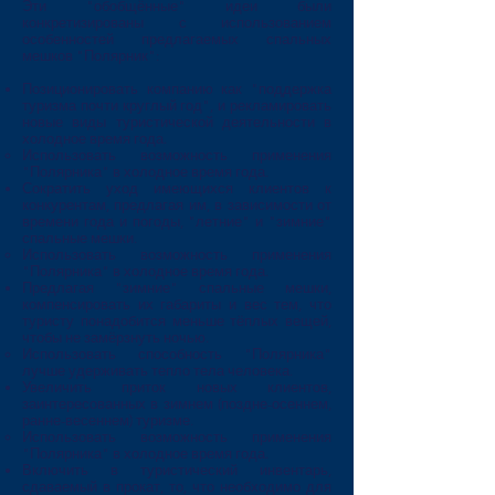
Эти "обобщённые" идеи были
конкретизированы с использованием
особенностей предлагаемых спальных
мешков "Полярник":
Позиционировать компанию как "поддержка
туризма почти круглый год", и рекламировать
новые виды туристической деятельности в
холодное время года.
Использовать возможность применения
"Полярника" в холодное время года.​
Сократить уход имеющихся клиентов к
конкурентам, предлагая им, в зависимости от
времени года и погоды, "летние" и "зимние"
спальные мешки.
Использовать возможность применения
"Полярника" в холодное время года.​
Предлагая "зимние" спальные мешки,
компенсировать их габариты и вес тем, что
туристу понадобится ​меньше тёплых вещей,
чтобы не замёрзнуть ночью.
Использовать способность "Полярника"
лучше удерживать тепло тела человека.​
Увеличить приток новых клиентов,
заинтересованных в зимнем (поздне-осеннем,
ранне-весеннем) туризме.
Использовать возможность применения
"Полярника" в холодное время года.​
Включить в туристический инвентарь,
сдаваемый в прокат, то, что необходимо для