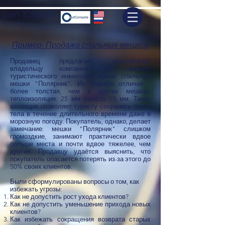
Len Kaplan
Пример: Продажа спальных мешков
Продавец предлагает покупателю,
владельцу компании по прокату
туристического инвентаря, новые спальные
мешки "Полярник". Их главное отличие -
более толстая, чем в других мешках,
теплоизоляция: 25 мм вместо 15 мм. Такая
изоляция позволяет туристу сохранить тепло
тела в течение длительного времени даже в
морозную погоду. Покупатель, однако, делает
замечание: мешки "Полярник" слишком
громоздкие, занимают практически вдвое
больше места и почти вдвое тяжелее, чем
другие. Продавцу удаётся выяснить, что
покупатель опасается потерять из-за этого до
50% своих клиентов.
Были сформулированы вопросы о том, как
избежать угрозы:
Как не допустить рост ухода клиентов?
Как не допустить уменьшение прихода новых
клиентов?
Как избежать сокращения возврата старых