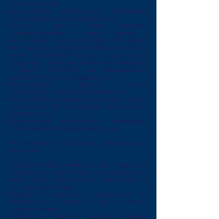
зимнего туризма.​
​Использовать возможность применения
"Полярника" в холодное время года.​
Увеличить приток новых клиентов,
заинтересованных в водном туризме и
рыболовстве: спальные мешки "Полярник"
изготовлены из водонепроницаемой ткани, и
могут использоваться как спасательные
средства, а также для сохранения продуктов
и другого инвентаря при опрокидывании
лодки, катера, яхты, байдарки и т.п.
Использовать "скрытое" отличие
"Полярника": водонепроницаемая ткань.​
Не допустить сокращения возврата старых
клиентов за счёт расширения туристических
возможностей.
​Использовать возможность применения
"Полярника" в холодное время года.​
Из найденных идей было собрано такое
решение:
Позиционировать компанию как "поддержка
туризма почти круглый год", и рекламировать
новые виды туристической деятельности в
холодное время года.
Предлагать клиентам, в зависимости от
времени года и погоды, "летние" и "зимние"
спальные мешки.
Предлагая "зимние" спальные мешки,