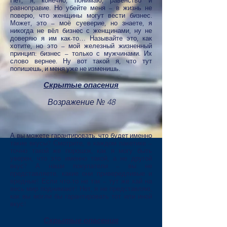
Нет, я, конечно, понимаю, равенство и
равноправие. Но убейте меня – в жизнь не
поверю, что женщины могут вести бизнес.
Может, это – моё суеверие, но знаете, я
никогда не вёл бизнес с женщинами, ну не
доверяю я им как-то… Называйте это, как
хотите, но это – мой железный жизненный
принцип: бизнес – только с мужчинами. Их
слово вернее. Ну вот такой я, что тут
попишешь, и меня уже не изменишь.
Скрытые опасения
Возражение № 48
А вы можете гарантировать, что будет именно
такие вкусы? Смотрите, в каждом пакетике –
точно такой же порошок, как я могу быть
уверен, что это именно такой, а не другой
вкус? А наши покупатели – вы не
представляете, какие они привередливые и
вредные! Если что-то не так – тут же хай на
весь мир поднимают! Нет, я не представляю,
как вы могли бы гарантировать тот или иной
вкус!
Скрытые опасения