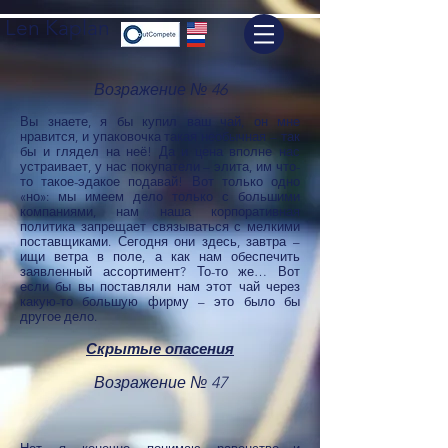
Len Kaplan
Возражение № 46
Вы знаете, я бы купил ваш чай, он мне
нравится, и упаковочка такая необычная – так
бы и глядел на неё! Да и цена вполне нас
устраивает, у нас покупатели – элита, им что-
то такое-эдакое подавай! Вот только одно
«но»: мы имеем дело только с большими
компаниями, нам наша корпоративная
политика запрещает связываться с мелкими
поставщиками. Сегодня они здесь, завтра –
ищи ветра в поле, а как нам обеспечить
заявленный ассортимент? То-то же… Вот
если бы вы поставляли нам этот чай через
какую-то большую фирму – это было бы
другое дело.
Скрытые опасения
Возражение № 47