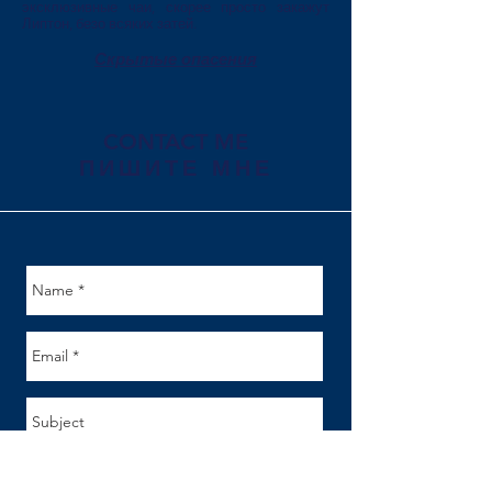
эксклюзивные чаи, скорее просто закажут
Липтон, безо всяких затей.
Скрытые опасения
CONTACT ME
ПИШИТЕ МНЕ