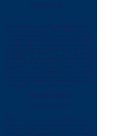
Возражение № 49
А вы думаете, эти ваши изысканные вкусы –
их кто-то заметит? Вы считаете, что
посетители нашего ресторана получат какое-
то особое удовольствие от этих вкусовых
ощущений? Да не смешите меня! Они выпьют
чай – и даже не почувствуют, особенно после
этих перчёных блюд! Так что – даже не
надейтесь, они не смогут отличить вкус
вашего чая от обычного Липтона. Это вам не
дегустаторы! Они сюда приходят не чаи
распивать и не обсуждать их вкусовые
нюансы – они сюда приходят есть. А чай – это
просто вода, которой они запивают свою еду.
Так что не рассказывайте мне сказки…
Скрытые опасения
Возражение № 50
Даже если они и почувствуют какой-то
необычный вкус, это их вряд ли осчастливит и
обрадует, скорее испугает. Так что вряд ли
они будут выпендриваться и заказывать ваши