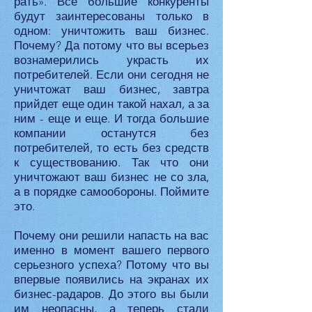
рать». Все большие конкуренты
будут заинтересованы только в
одном: уничтожить ваш бизнес.
Почему? Да потому что вы всерьез
вознамерились украсть их
потребителей. Если они сегодня не
уничтожат ваш бизнес, завтра
прийдет еще один такой нахал, а за
ним - еще и еще. И тогда большие
компании останутся без
потребителей, то есть без средств
к существованию. Так что они
уничтожают ваш бизнес не со зла,
а в порядке самообороны. Поймите
это.
Почему они решили напасть на вас
именно в момент вашего первого
серьезного успеха? Потому что вы
впервые появились на экранах их
бизнес-радаров. До этого вы были
им неопасны, а теперь стали