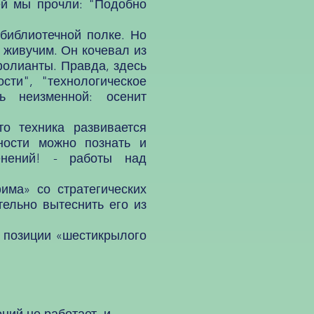
й мы прочли: "Подобно
библиотечной полке. Но
 живучим. Он кочевал из
фолианты. Правда, здесь
сти", "технологическое
ь неизменной: осенит
 техника развивается
ности можно познать и
енений! - работы над
а» со стратегических
тельно вытеснить его из
позиции «шестикрылого