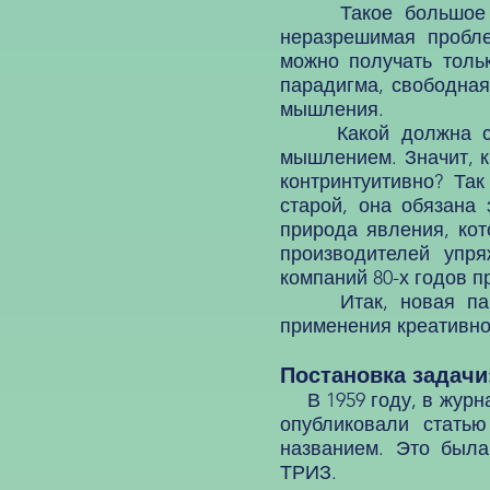
Такое большое коли
неразрешимая пробл
можно получать толь
парадигма, свободная
мышления.
Какой должна стать
мышлением. Значит, к
контринтуитивно? Та
старой, она обязана
природа явления, кот
производителей упр
компаний 80-х годов пр
Итак, новая паради
применения креативно
Постановка задачи
В 1959 году, в журна
опубликовали стать
названием. Это была
ТРИЗ.