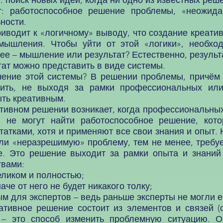
поиск новых идей, когда ни одно из известных реше
т: работоспособное решение проблемы, «неожида
ности.
одит к «логичному» выводу, что создание креати
 мышления. Чтобы уйти от этой «логики», необхо
ее – мышление или результат? Естественно, результ
т можно представить в виде системы.
ие этой системы? В решении проблемы, причём д
ить, не выходя за рамки профессиональных или
ть креативным.
ивном решении возникает, когда профессиональных
ы не могут найти работоспособное решение, кот
атками, хотя и применяют все свои знания и опыт.
и «неразрешимую» проблему, тем не менее, требуе
е. Это решение выходит за рамки опыта и знаний
твами:
еликом и полностью;
че от него не будет никакого толку;
м для экспертов – ведь раньше эксперты не могли е
вное решение состоит из элементов и связей (о
 – это способ изменить проблемную ситуацию. О