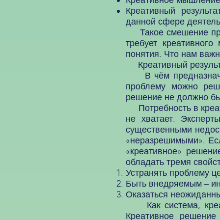
Креативное мышление: 
Креативный результа
данной сфере деятель
Такое смешение прив
требует креативного
понятия. Что нам важн
Креативный результа
В чём предназначен
проблему можно реш
решение не должно бы
Потребность в креат
не хватает. Эксперт
существенными недост
«неразрешимыми». Есл
«креативное» решени
обладать тремя свойс
Устранять проблему ц
Быть внедряемым – ина
Оказаться неожиданны
Как система, креати
Креативное решение