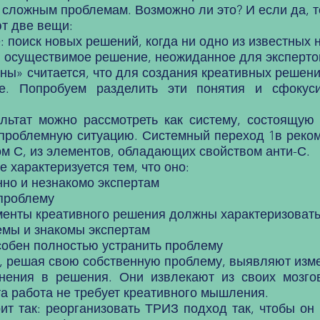
 сложным проблемам. Возможно ли это? И если да, т
 две вещи:
поиск новых решений, когда ни одно из известных н
: осуществимое решение, неожиданное для эксперто
» считается, что для создания креативных решени
е. Попробуем разделить эти понятия и сфокус
ат можно рассмотреть как систему, состоящую и
проблемную ситуацию. Системный переход 1в реком
 С, из элементов, обладающих свойством анти-С.
арактеризуется тем, что оно:
но и незнакомо экспертам
проблему
нты креативного решения должны характеризоватьс
мы и знакомы экспертам
особен полностью устранить проблему
решая свою собственную проблему, выявляют измен
нения в решения. Они извлекают из своих мозго
та работа не требует креативного мышления.
 так: реорганизовать ТРИЗ подход так, чтобы он 