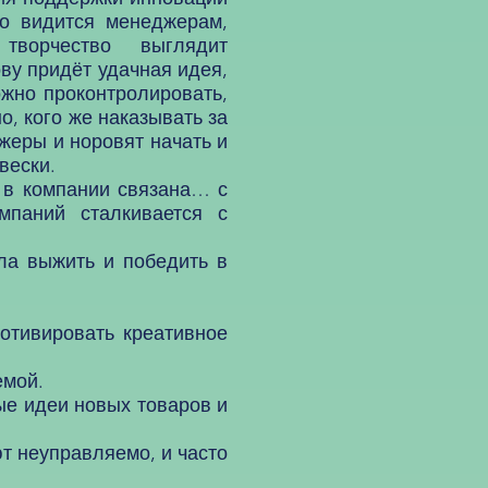
то видится менеджерам,
ворчество выглядит
ву придёт удачная идея,
ожно проконтролировать,
о, кого же наказывать за
жеры и норовят начать и
вески.
в компании связана… с
мпаний сталкивается с
ла выжить и победить в
отивировать креативное
емой.
ые идеи новых товаров и
т неуправляемо, и часто