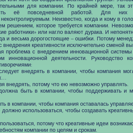
тельными для компании. По крайней мере, так э
ять её повседневной работой. Для них т
неконтролируемым. Неизвестно, когда и кому в голо
тем решением, которое требуется компании. Невозм
ие работники» или нагло валяют дурака. И непонятн
да и весьма дорогостоящие – ошибки. Потому менед
сс внедрения креативности исключительно сменой вы
 проблема с внедрением инновационной системы 
ом инновационной деятельности. Руководство ко
тиворечиями:
следует внедрять в компании, чтобы компания мог
ях…
зя внедрять, потому что ею невозможно управлять.
 должна быть в компании, чтобы поддерживать и м
ть в компании, чтобы компания оставалась управля
должно использоваться, чтобы создавать креативн
пользоваться, потому что креативные идеи возникаю
ебностям компании по целям и срокам.