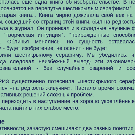
лась еще одна книга об изобретательстве. В не
ь осеняется на перепутье шестикрылым серафимом".
ая книга... Книга мирно доживала свой век на 
 сошедший со страниц этой книги, был на редкость
рнала в журнал. Он проникал и в солидные научные 
 "творческая интуиция", "прирожденные способно
. Обличья менялись, но сущность оставалас
 будет изобретение, не осенит - не будет.
 шестикрылому серафиму. Мы убедились, что
юда следовал неизбежный вывод: эти закономер
сознательной - без случайных озарений и ос
существенно потеснила «шестикрылого серафим
лся «на редкость живучим». Настало время оконча
еативных решений сложных проблем.
реходить в наступление на хорошо укреплённые 
ала найти в них слабое место.
ие
ивности, зачастую смешивают два разных понятия: