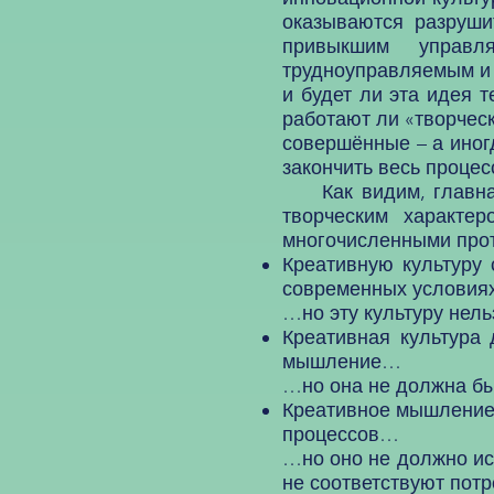
оказываются разруши
привыкшим управл
трудноуправляемым и 
и будет ли эта идея 
работают ли «творческ
совершённые – а иног
закончить весь проце
Как видим, главная
творческим характер
многочисленными про
Креативную культуру 
современных услови
…но эту культуру нель
Креативная культура
мышление…
…но она не должна бы
Креативное мышление 
процессов…
…но оно не должно ис
не соответствуют потр