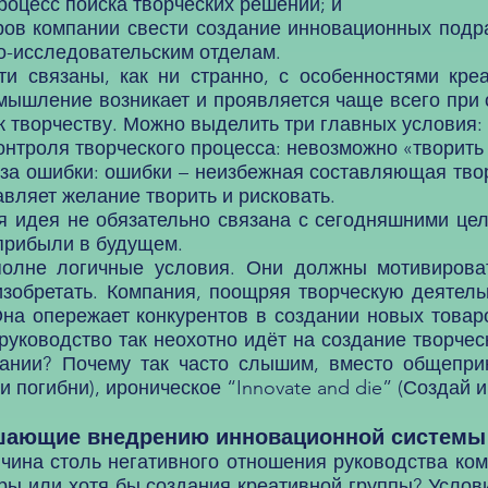
оцесс поиска творческих решений; и
ов компании свести создание инновационных подр
о-исследовательским отделам.
связаны, как ни странно, с особенностями креа
 мышление возникает и проявляется чаще всего при
к творчеству. Можно выделить три главных условия:
онтроля творческого процесса: невозможно «творить 
 за ошибки: ошибки – неизбежная составляющая твор
вляет желание творить и рисковать.
я идея не обязательно связана с сегодняшними це
прибыли в будущем.
е логичные условия. Они должны мотивировать
изобретать. Компания, поощряя творческую деятель
Она опережает конкурентов в создании новых товар
руководство так неохотно идёт на создание творчес
ании? Почему так часто слышим, вместо общеприня
 погибни), ироническое “Innovate and die” (Создай 
шающие внедрению инновационной системы
на столь негативного отношения руководства ком
ры или хотя бы создания креативной группы? Усло