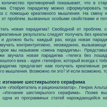
чество противоречий показывает, что в старо
ема. Старую парадигму можно сформулировать та
ко с помощью креативного мышления. На смену н
 от проблем, вызванных особыми свойствами и пот
 новая парадигма? Свободной от проблем, св
реативные результаты следует получать без креат
к и должно быть: каждый раз, когда новая парад
 звучать контринтуитивно, неожиданно, вызывающе
орое мы называем «смена парадигмы». Представьте
яжи звучала новая парадигма «телега без лоша
ошлого века – идея «телефон, который всегда с тобой»
гма предлагает нам получать креативные резу
го мышления. Возможно ли это? И если возможно, то
: изгнание шестикрылого серафима
ле «Изобретатель и рационализатор», Генрих Альт
ю «Изгнание шестикрылого серафима». Позже в
 одна из программных статей нарождающейся нау