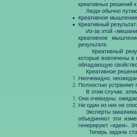
креативных решений к
Люди обычно путают
Креативное мышление: 
Креативный результат
Из-за этой «мешанины
креативное мышлени
результате.
Креативный результ
которые вовлечены в 
обладающую свойством
Креативное решение х
Неочевидно, неожидан
Полностью устраняет 
В этом случае, элеме
Они очевидны, ожидае
Ни один из них не сп
Эксперты заказчика, 
объединяют эти изме
генерируют «идеи». Э
Теперь задача стоит