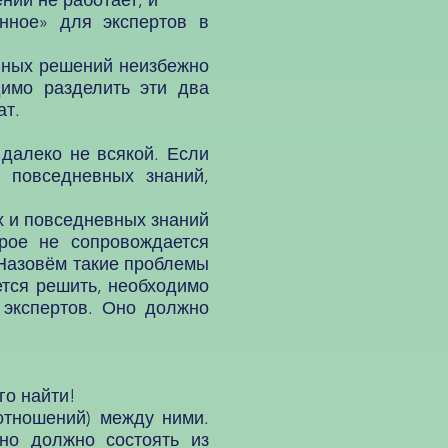
ний не работает, и
нное» для экспертов в
вных решений неизбежно
димо разделить эти два
ат.
алеко не всякой. Если
 повседневных знаний,
 и повседневных знаний
орое не сопровождается
 Назовём такие проблемы
тся решить, необходимо
 экспертов. Оно должно
го найти!
тношений) между ними.
но должно состоять из