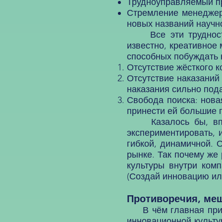
Трудноуправляемый пр
Стремление менеджер
новых названий научн
Все эти трудности 
известно, креативное
способных побуждать 
Отсутствие жёсткого к
Отсутствие наказаний
наказания сильно пода
Свобода поиска: нова
принести ей большие 
Казалось бы, вполн
экспериментировать, 
гибкой, динамичной. 
рынке. Так почему же 
культуры внутри комп
(Создай инновацию или
Противоречия, ме
В чём главная причи
инновационной культу