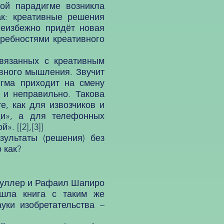
й парадигме возникла
к: креативные решения
еизбежно придёт новая
ребностями креативного
язанных с креативным
ивного мышления. Звучит
игма приходит на смену
 и неправильно. Такова
, как для извозчиков и
ди», а для телефонных
. [[2],[3]]
льтаты (решения) без
 как?
шуллер и Рафаил Шапиро
ышла книга с таким же
ки изобретательства –