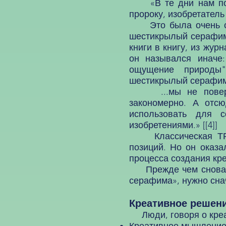
«В те дни нам попа
пророку, изобретател
Это была очень стар
шестикрылый серафим,
книги в книгу, из жу
он назывался иначе:
ощущение природы"
шестикрылый серафим -
...мы не поверили
закономерно. А отс
использовать для 
изобретениями.» [[4]]
Классическая ТРИЗ 
позиций. Но он оказа
процесса создания кр
Прежде чем снова пе
серафима», нужно снач
Креативное решен
Люди, говоря о креат