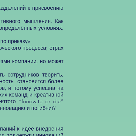
азделений к присвоению
тивного мышления. Как
 определённых условиях,
по приказу».
ческого процесса; страх
лями компании, но может
 сотрудников творить,
ность, становится более
ов, и потому успешна на
ких команд и креативной
того “Innovate or die”
инновацию и погибни)?
паний к идее внедрения
вия поддержки инноваций