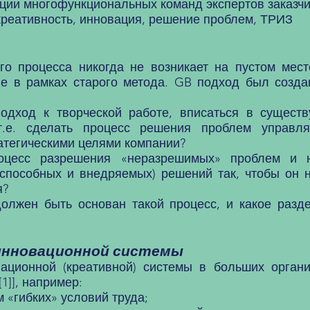
ции многофункциональных команд экспертов заказчи
 креативность, инновация, решение проблем, ТРИЗ
процесса никогда не возникает на пустом месте
е в рамках старого метода. GB подход был создан
одход к творческой работе, вписаться в сущест
 т.е. сделать процесс решения проблем управ
атегическими целями компании?
роцесс разрешения «неразрешимых» проблем и 
оспособных и внедряемых) решений так, чтобы он 
я?
должен быть основан такой процесс, и какое разд
 инновационной системы
нной (креативной) системы в больших организ
1]], например:
 «гибких» условий труда;